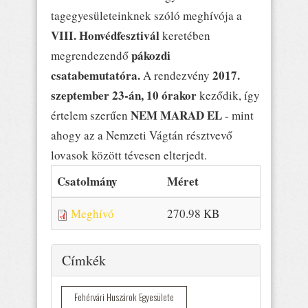
tagegyesületeinknek szóló meghívója a
VIII. Honvédfesztivál
keretében
pákozdi
megrendezendő
csatabemutatóra.
2017.
A rendezvény
szeptember 23-án, 10 órakor
keződik, így
NEM MARAD EL
értelem szerűen
- mint
ahogy az a Nemzeti Vágtán résztvevő
lovasok között tévesen elterjedt.
Csatolmány
Méret
Meghívó
270.98 KB
Elrejtés
Címkék
Fehérvári Huszárok Egyesülete