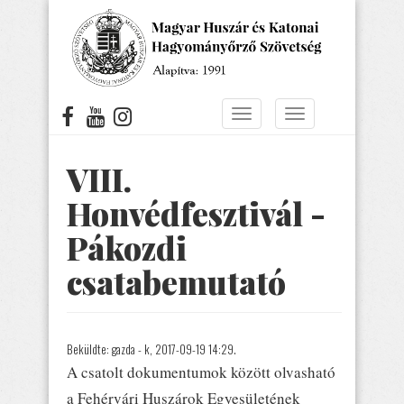
Ugrás
a
tartalomra
Navigáció
Navigáció
átkapcsolása
átkapcsolása
VIII.
Honvédfesztivál -
Pákozdi
csatabemutató
Beküldte:
gazda
- k, 2017-09-19 14:29.
A csatolt dokumentumok között olvasható
a Fehérvári Huszárok Egyesületének