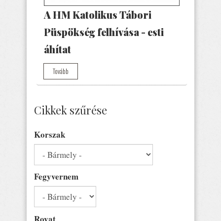
A HM Katolikus Tábori
Püspökség felhívása - esti
áhítat
Tovább
Cikkek szűrése
Korszak
Fegyvernem
Rovat