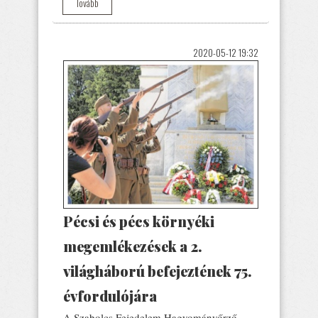
Tovább
2020-05-12 19:32
Pécsi és pécs környéki
megemlékezések a 2.
világháború befejeztének 75.
évfordulójára
A Szabolcs Fejedelem Hagyományőrző