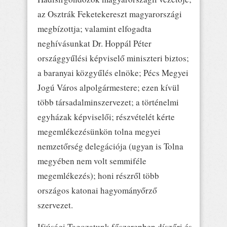
az Osztrák Feketekereszt magyarországi
megbízottja; valamint elfogadta
neghívásunkat Dr. Hoppál Péter
országgyűlési képviselő miniszteri biztos;
a baranyai közgyűlés elnöke; Pécs Megyei
Jogú Város alpolgármestere; ezen kívül
több társadalminszervezet; a történelmi
egyházak képviselői; részvételét kérte
megemlékezésünkön tolna megyei
nemzetőrség delegációja (ugyan is Tolna
megyében nem volt semmiféle
megemlékezés); honi részről több
országos katonai hagyományőrző
szervezet.
Ifjúsági Tagozatunk főszerepben díszőri és