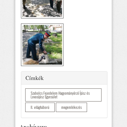
Elrejtés
Címkék
Szabolcs Fejedelem Hagyományőrző Íjász és
Lovasíjász Egyesület
II. világháború
megemlékezés