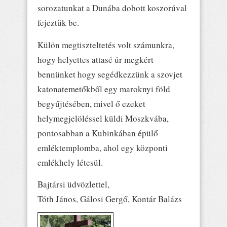
sorozatunkat a Dunába dobott koszorúval
fejeztük be.
Külön megtiszteltetés volt számunkra,
hogy helyettes attasé úr megkért
bennünket hogy segédkezzünk a szovjet
katonatemetőkből egy maroknyi föld
begyűjtésében, mivel ő ezeket
helymegjelöléssel küldi Moszkvába,
pontosabban a Kubinkában épülő
emléktemplomba, ahol egy központi
emlékhely létesül.
Bajtársi üdvözlettel,
Tóth János, Gálosi Gergő, Kontár Balázs