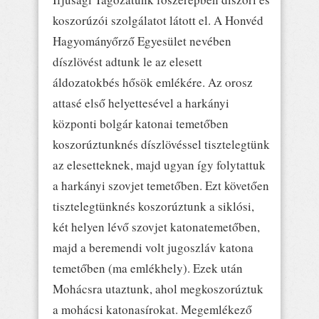
koszorúzói szolgálatot látott el. A Honvéd
Hagyományőrző Egyesület nevében
díszlövést adtunk le az elesett
áldozatokbés hősök emlékére. Az orosz
attasé első helyettesével a harkányi
központi bolgár katonai temetőben
koszorúztunknés díszlövéssel tisztelegtünk
az elesetteknek, majd ugyan így folytattuk
a harkányi szovjet temetőben. Ezt követően
tisztelegtünknés koszorúztunk a siklósi,
két helyen lévő szovjet katonatemetőben,
majd a beremendi volt jugoszláv katona
temetőben (ma emlékhely). Ezek után
Mohácsra utaztunk, ahol megkoszorúztuk
a mohácsi katonasírokat. Megemlékező