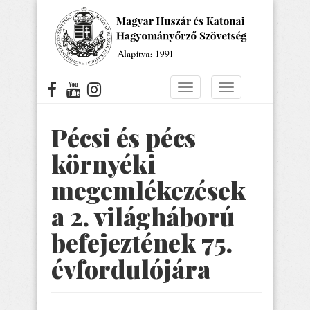
Ugrás
a
tartalomra
Navigáció
Navigáció
átkapcsolása
átkapcsolása
Pécsi és pécs
környéki
megemlékezések
a 2. világháború
befejeztének 75.
évfordulójára