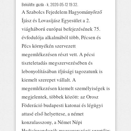
Beküldte:
gazda
- k, 2020-05-12 19:32.
A Szabolcs Fejedelem Hagyományőrző
Íjász és Lovasíjász Egyesület a 2.
viágháború európai befejezésének 75.
évfodulója alkalmából több, Pécsen és
Pécs környékén szervezett
megemlékezésen részt vett. A pécsi
tiszteletadás megszervezésében és
lebonyolításában ifjúsági tagozatunk is
kiemelt szerepet vállalt. A
megemlékezésen kiemelt személyiségek is
megjelentek, többek között: az Orosz
Föderáció budapesti katonai és légügyi
attasé első helyettese, a német
konzulasszony, a Német Népi
Hadisírgondozók magyarországii vezetője;