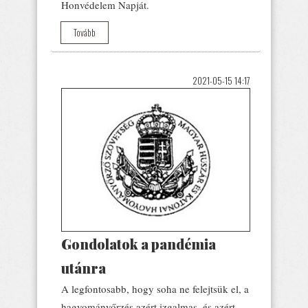
Honvédelem Napját.
Tovább
2021-05-15 14:17
Gondolatok a pandémia
utánra
A legfontosabb, hogy soha ne felejtsük el, a
hagyományőrzés azért izgalmas, és azért