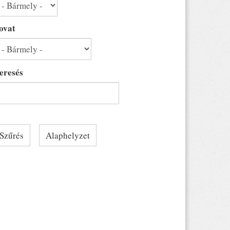
ovat
eresés
Szűrés
Alaphelyzet