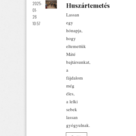
2025-
Huszártemetés
01-
Lassan
26
egy
10:57
hónapja,
hogy
eltemettük
Máté
bajtársunkat,
a
fájdalom
még
éles,
a lelki
sebek
lassan
gyógyulnak.