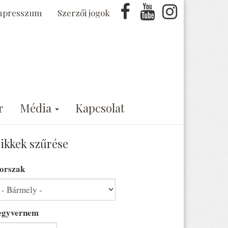
mpresszum
Szerzői jogok
r
Média
Kapcsolat
ikkek szűrése
orszak
egyvernem