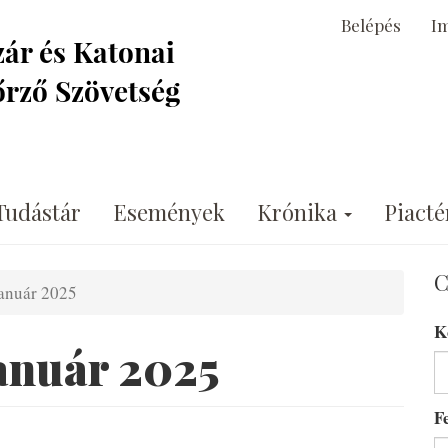
Belépés
I
Tudástár
Események
Krónika
Piacté
C
január 2025
K
anuár 2025
F