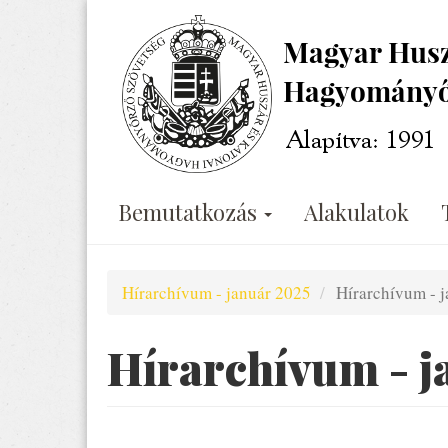
Ugrás
a
tartalomra
Bemutatkozás
Alakulatok
Hírarchívum - január 2025
Hírarchívum - 
Hírarchívum - j