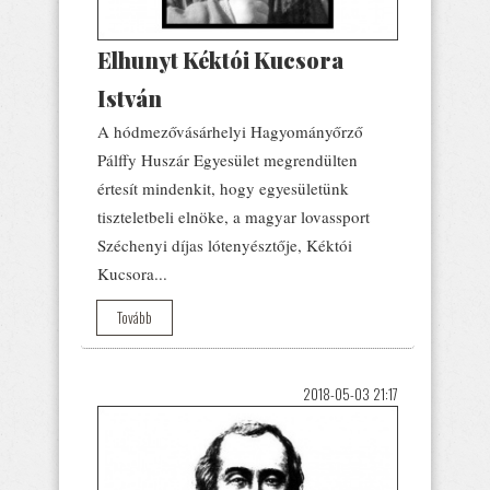
Elhunyt Kéktói Kucsora
István
A hódmezővásárhelyi Hagyományőrző
Pálffy Huszár Egyesület megrendülten
értesít mindenkit, hogy egyesületünk
tiszteletbeli elnöke, a magyar lovassport
Széchenyi díjas lótenyésztője, Kéktói
Kucsora...
Tovább
2018-05-03 21:17