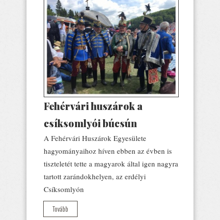
Fehérvári huszárok a
csíksomlyói búcsún
A Fehérvári Huszárok Egyesülete
hagyományaihoz híven ebben az évben is
tiszteletét tette a magyarok által igen nagyra
tartott zarándokhelyen, az erdélyi
Csíksomlyón
Tovább