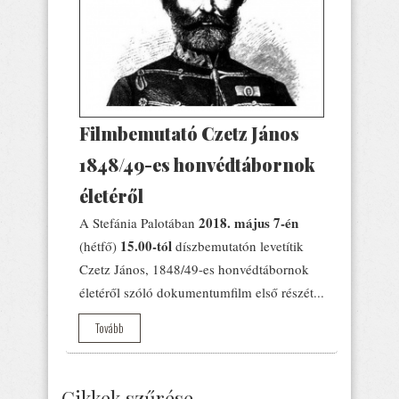
Filmbemutató Czetz János
1848/49-es honvédtábornok
életéről
2018. május 7-én
A Stefánia Palotában
15.00-tól
(hétfő)
díszbemutatón levetítik
Czetz János, 1848/49-es honvédtábornok
életéről szóló dokumentumfilm első részét...
Tovább
Cikkek szűrése