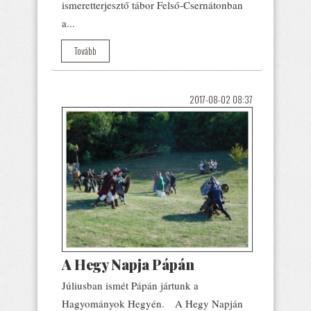
ismeretterjesztő tábor Felső-Csernátonban
a...
Tovább
2017-08-02 08:37
A Hegy Napja Pápán
Júliusban ismét Pápán jártunk a
Hagyományok Hegyén. A Hegy Napján