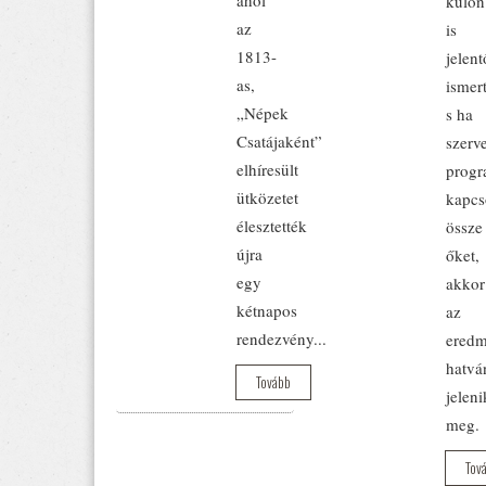
külön
az
is
1813-
jelent
as,
ismer
„Népek
s ha
Csatájaként”
szerve
elhíresült
prog
ütközetet
kapcs
élesztették
össze
újra
őket,
egy
akkor
kétnapos
az
rendezvény...
ered
hatvá
Tovább
jeleni
meg.
Tov