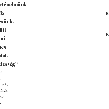
rténelmünk
ös
R
csünk.
ütt
K
zni
mes
dat,
elesség”
ak
,
lyek,
zínek,
yek
-