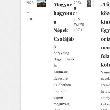
2023-
2023-
Magyar
„Tö
11-
11-
hagyományőrzők
köz
11
04
17:31
08:59
a
kin
MAGYAR
Népek
Egy
HŐSÖK
Csatájában
őri
A
ne
Sorgyalog
fela
Hagyományőrző
köt
és
Kulturális
Vann
Egyesület
nevek
októberben
szemé
Lipcsébe
helys
kapott
amel
meghívást,
külön
ahol