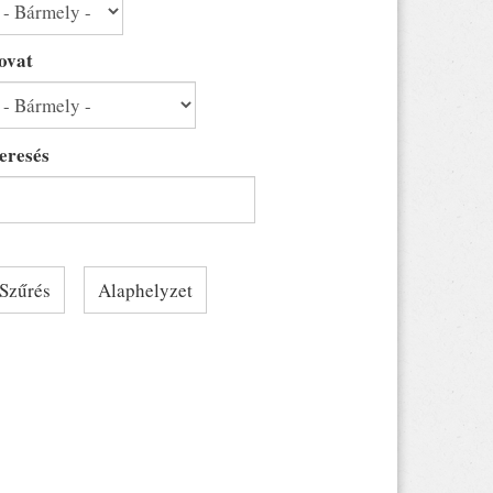
ovat
eresés
Szűrés
Alaphelyzet