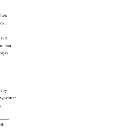
ősek,
tek,
zett
ramban
olják
mény
nyozottan
k
ább