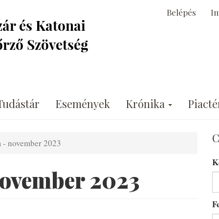
Belépés
I
Tudástár
Események
Krónika
Piacté
C
 - november 2023
K
november 2023
F