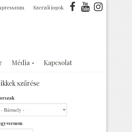
mpresszum
Szerzői jogok
r
Média
Kapcsolat
ikkek szűrése
orszak
egyvernem