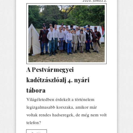
A Pestvármegyei
kadétzászlóalj 4. nyári
tábora
Világéletedben érdekelt a történelem
legizgalmasabb korszaka, amikor már
voltak rendes hadseregek, de még nem volt
telefon?