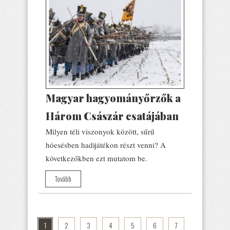
Magyar hagyományőrzők a
Három Császár csatájában
Milyen téli viszonyok között, sűrű
hóesésben hadijátékon részt venni? A
következőkben ezt mutatom be.
Tovább
1
2
3
4
5
6
7