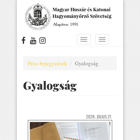
Ugrás
a
tartalomra
Navigáció
Navigáció
átkapcsolása
átkapcsolása
Friss bejegyzések
Gyalogság
Gyalogság
2026. JÚLIUS 27.