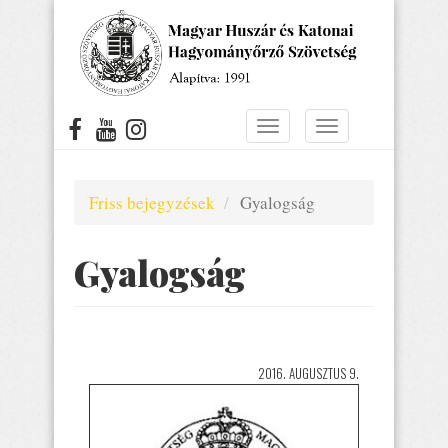
Ugrás
a
tartalomra
Navigáció
Navigáció
átkapcsolása
átkapcsolása
Friss bejegyzések
Gyalogság
Gyalogság
2016. AUGUSZTUS 9.