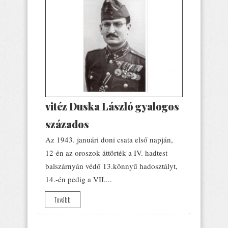
vitéz Duska László gyalogos
százados
Az 1943. januári doni csata első napján,
12-én az oroszok áttörték a IV. hadtest
balszárnyán védő 13.könnyű hadosztályt,
14.-én pedig a VII....
Tovább