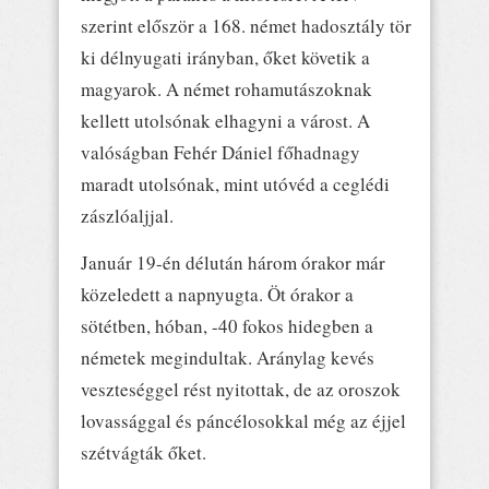
szerint először a 168. német hadosztály tör
ki délnyugati irányban, őket követik a
magyarok. A német rohamutászoknak
kellett utolsónak elhagyni a várost. A
valóságban Fehér Dániel főhadnagy
maradt utolsónak, mint utóvéd a ceglédi
zászlóaljjal.
Január 19-én délután három órakor már
közeledett a napnyugta. Öt órakor a
sötétben, hóban, -40 fokos hidegben a
németek megindultak. Aránylag kevés
veszteséggel rést nyitottak, de az oroszok
lovassággal és páncélosokkal még az éjjel
szétvágták őket.