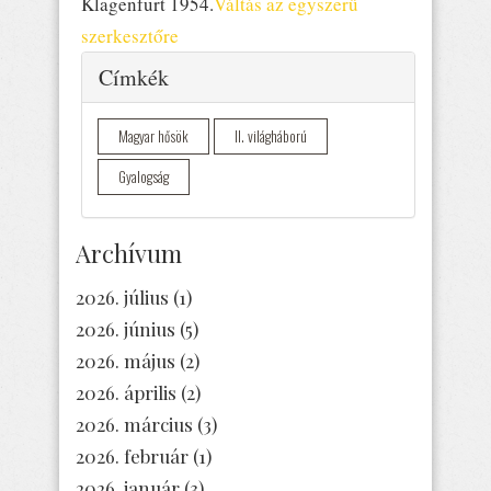
Klagenfurt 1954.
Váltás az egyszerű
szerkesztőre
Elrejtés
Címkék
Magyar hősök
II. világháború
Gyalogság
Archívum
2026. július
(1)
2026. június
(5)
2026. május
(2)
2026. április
(2)
2026. március
(3)
2026. február
(1)
2026. január
(3)