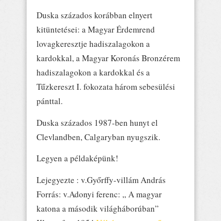
Duska százados korábban elnyert
kitüntetései: a Magyar Érdemrend
lovagkeresztje hadiszalagokon a
kardokkal, a Magyar Koronás Bronzérem
hadiszalagokon a kardokkal és a
Tűzkereszt I. fokozata három sebesülési
pánttal.
Duska százados 1987-ben hunyt el
Clevlandben, Calgaryban nyugszik.
Legyen a példaképünk!
Lejegyezte : v.Győrffy-villám András
Forrás: v.Adonyi ferenc: „ A magyar
katona a második világháborúban”