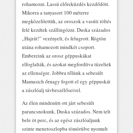
rohamozni. Lassú előreküzdés kezdődött.
Mikorra a tanyasort 100 méterre
megközelítettük, az oroszok a vasúti töltés
felé kezdtek szállingózni. Duska százados
„Hajrát!” vezényelt, és felugrott. Rögtön
utána rohamozott mindkét csoport.
Embereink az orosz géppuskákat
elfoglalták, és azokat megfordítva tüzeltek
az ellenségre. Jobbra tőlünk a sebesült
Mamusich őrnagy fogott el egy géppuskát
a zászlóalj távbeszélőseivel.
Az élen mindenütt ott járt sebesült
parancsnokunk, Duska százados. Nem telt
bele öt perc, és az egész zászlóaljunk
szinte menetoszlopba tömörülve nyomult