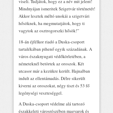
viseli. Tudjátok, hogy ez a név mit jelent!
Mindnyájan ismeritek Szigetvár történetét!
Akkor lesztek méltó unokái a szigetvári
hősöknek, ha megmutatjátok, hogy ti
vagytok az osztrogorszki hősök!”
18-án éjfélkor riadó a Duska-csoport
tartalékában pihenő egyik századának. A
város északnyugati védőkörletében, a
németeknél betörtek az oroszok. Két
utcasor már a kezükre került. Hajnalban
indult az ellentámadás. Délre sikerült
kiverni az oroszokat, négy tiszt és 53 fő
legénységi veszteséggel.
A Duska-csoport védelme alá tartozó
északkeleti városrészében magyarok és