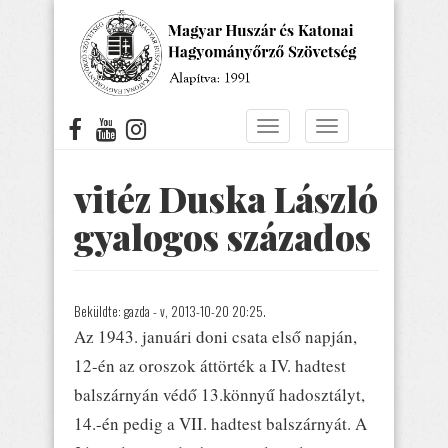
Ugrás
a
tartalomra
Navigáció
Navigáció
átkapcsolása
átkapcsolása
vitéz Duska László
gyalogos százados
Beküldte:
gazda
- v, 2013-10-20 20:25.
Az 1943. januári doni csata első napján,
12-én az oroszok áttörték a IV. hadtest
balszárnyán védő 13.könnyű hadosztályt,
14.-én pedig a VII. hadtest balszárnyát. A