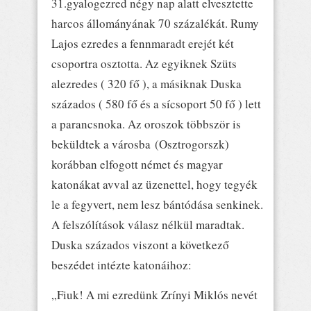
31.gyalogezred négy nap alatt elvesztette
harcos állományának 70 százalékát. Rumy
Lajos ezredes a fennmaradt erejét két
csoportra osztotta. Az egyiknek Szüts
alezredes ( 320 fő ), a másiknak Duska
százados ( 580 fő és a sícsoport 50 fő ) lett
a parancsnoka. Az oroszok többször is
beküldtek a városba (Osztrogorszk)
korábban elfogott német és magyar
katonákat avval az üzenettel, hogy tegyék
le a fegyvert, nem lesz bántódása senkinek.
A felszólítások válasz nélkül maradtak.
Duska százados viszont a következő
beszédet intézte katonáihoz:
„Fiuk! A mi ezredünk Zrínyi Miklós nevét