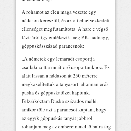
A rohamot az élen maga vezette egy
nádason keresztül, és az ott elhelyezkedett
ellenséget megfutamította. A harc e végső
fázisáról így emlékezik meg P.K. hadnagy,
géppuskásszázad parancsnok:
„A németek egy lemaradt csoportja
csatlakozott a mi áttörő csoportunkhoz. Ez
alatt lassan a nádason át 250 méterre
megközelítettük a tanyasort, ahonnan erős
puska és géppuskatüzet kaptunk.
Felzárkóztam Duska százados mellé,
amikor tőle azt a parancsot kaptam, hogy
az egyik géppuskás tanyát jobbról
rohanjam meg az embereimmel, ő balra fog