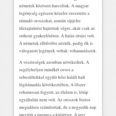
németek közösen harcoltak. A magyar
legénység egészen közelre eresztette a
támadó oroszokat, azután sípjelre
tűzrajtaütést hajtottak végre, akár csak az
otthoni gyakorlótéren. A hatás óriási volt.
A németek elbűvölve nézték, pedig ők is
válogatott legények voltak: rohamutászok.
A veszteségek azonban növekedtek. A
segélyhelyen mindkét orvos a
sebesültekkel együtt hősi halált halt
légitámadás következtében, A lőszer
rohamosan fogyott, az élelem is, lótáp
egyáltalán nem volt. Az oroszok biztos
megadásra számítottak, de a negyedik nap
megjött a parancs a kitörésre. A terv