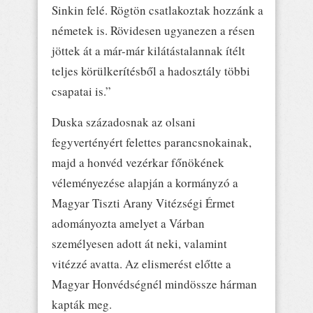
Sinkin felé. Rögtön csatlakoztak hozzánk a
németek is. Rövidesen ugyanezen a résen
jöttek át a már-már kilátástalannak ítélt
teljes körülkerítésből a hadosztály többi
csapatai is.”
Duska századosnak az olsani
fegyvertényért felettes parancsnokainak,
majd a honvéd vezérkar főnökének
véleményezése alapján a kormányzó a
Magyar Tiszti Arany Vitézségi Érmet
adományozta amelyet a Várban
személyesen adott át neki, valamint
vitézzé avatta. Az elismerést előtte a
Magyar Honvédségnél mindössze hárman
kapták meg.