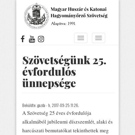
Ugrás
a
tartalomra
Navigáció
Navigáció
átkapcsolása
átkapcsolása
Szövetségünk 25.
évfordulós
ünnepsége
Beküldte:
gazda
- h, 2017-09-25 11:26.
A Szövetség 25 éves évfordulója
alkalmából jubileumi díszszemlét, alaki és
harcászati bemutatókat tekinthettek meg