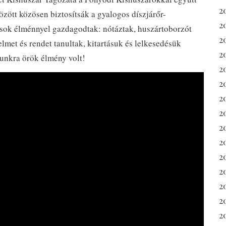
2
özött közösen biztosítsák a gyalogos díszjárőr-
2
 sok élménnyel gazdagodtak: nótáztak, huszártoborzót
2
lmet és rendet tanultak, kitartásuk és lelkesedésük
2
munkra örök élmény volt!
2
2
20
2
2
20
2
2
2
2
2