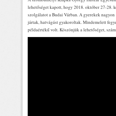
lehetőséget kapott, hogy 2018. október 27-28. k
szolgálatot a Budai Várban. A gyerekek nagyon
jártak, hatvágást gyakoroltak. Mindemelett fegye
példaértékű volt. Köszönjük a lehetőséget, szá