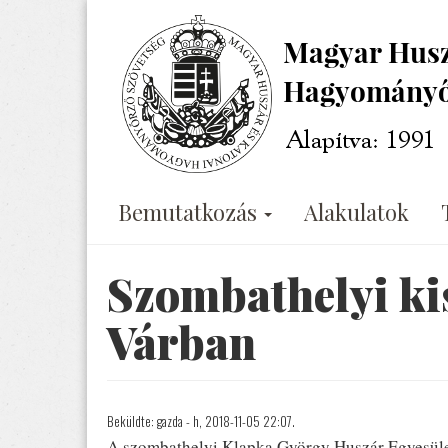
Ugrás
a
tartalomra
Bemutatkozás
Alakulatok
Szombathelyi ki
Várban
Beküldte:
gazda
- h, 2018-11-05 22:07.
A szombathelyi Klapka György Huszár Egyesüle