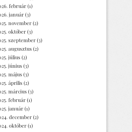
026. február
(1)
026. január
(3)
025. november
(2)
025. október
(3)
025. szeptember
(3)
025. augusztus
(2)
25. július
(2)
025. június
(3)
025. május
(3)
25. április
(2)
025. március
(3)
025. február
(1)
025. január
(1)
024. december
(2)
024. október
(1)