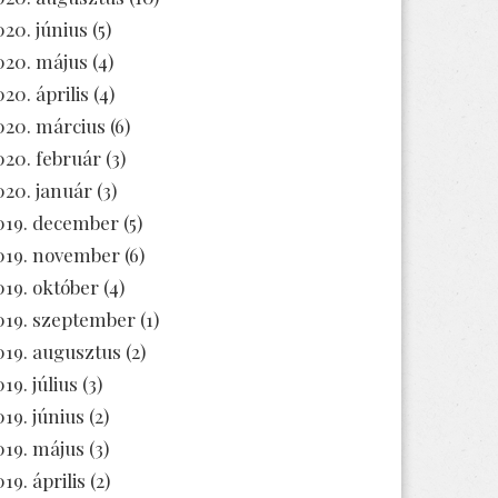
020. június
(5)
020. május
(4)
020. április
(4)
020. március
(6)
020. február
(3)
020. január
(3)
019. december
(5)
019. november
(6)
019. október
(4)
019. szeptember
(1)
019. augusztus
(2)
19. július
(3)
019. június
(2)
019. május
(3)
19. április
(2)