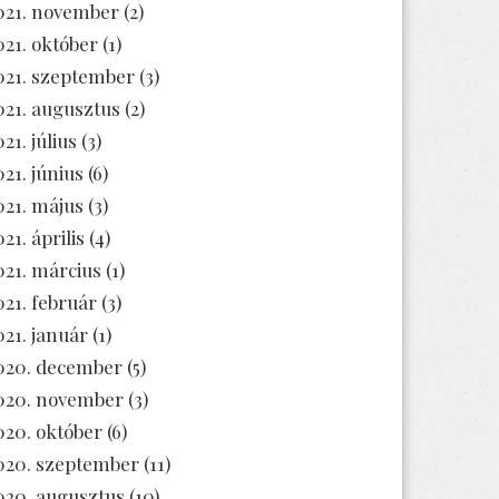
021. november
(2)
021. október
(1)
021. szeptember
(3)
021. augusztus
(2)
21. július
(3)
021. június
(6)
021. május
(3)
21. április
(4)
021. március
(1)
021. február
(3)
021. január
(1)
020. december
(5)
020. november
(3)
020. október
(6)
020. szeptember
(11)
020. augusztus
(10)