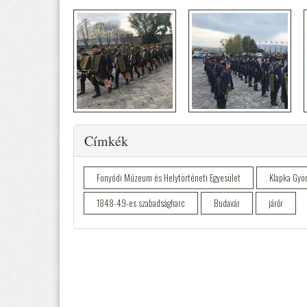
Elrejtés
Címkék
Fonyódi Múzeum és Helytörténeti Egyesület
Klapka Györ
1848-49-es szabadságharc
Budavár
járőr