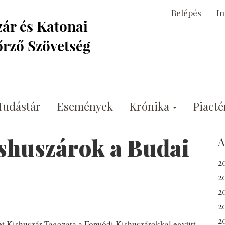
Belépés
I
Tudástár
Események
Krónika
Piacté
shuszárok a Budai
A
2
2
2
2
2
t Kishuszár Tagozata a Fonyódi Kishuszárokkal együtt