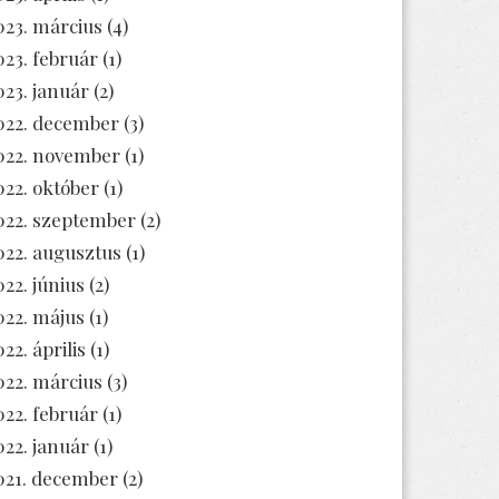
023. március
(4)
023. február
(1)
023. január
(2)
022. december
(3)
022. november
(1)
022. október
(1)
022. szeptember
(2)
022. augusztus
(1)
022. június
(2)
022. május
(1)
22. április
(1)
022. március
(3)
022. február
(1)
022. január
(1)
021. december
(2)