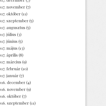
017. november
(7)
017. október
(11)
017. szeptember
(5)
017. augusztus
(5)
17. július
(3)
017. június
(5)
017. május
(13)
17. április
(8)
017. március
(9)
017. február
(10)
017. január
(7)
016. december
(4)
016. november
(9)
016. október
(7)
016. szeptember
(11)