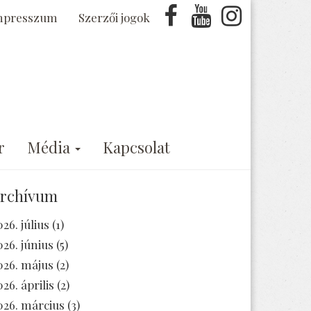
mpresszum
Szerzői jogok
r
Média
Kapcsolat
rchívum
026. július
(1)
026. június
(5)
026. május
(2)
026. április
(2)
026. március
(3)