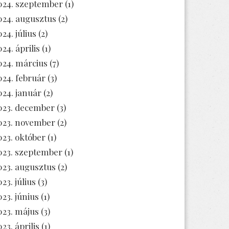
024. szeptember
(1)
024. augusztus
(2)
024. július
(2)
024. április
(1)
024. március
(7)
024. február
(3)
024. január
(2)
023. december
(3)
023. november
(2)
023. október
(1)
023. szeptember
(1)
023. augusztus
(2)
23. július
(3)
023. június
(1)
023. május
(3)
23. április
(1)