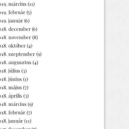
019. március
(11)
019. február
(5)
019. január
(6)
018. december
(6)
018. november
(8)
018. október
(4)
018. szeptember
(9)
018. augusztus
(4)
18. július
(3)
018. június
(1)
018. május
(7)
18. április
(3)
018. március
(9)
018. február
(7)
018. január
(11)
017. december
(7)