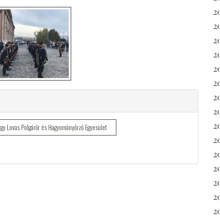
2
2
2
2
2
2
2
2
2
gy Lovas Polgárőr és Hagyományőrző Egyesület
2
20
2
2
2
2