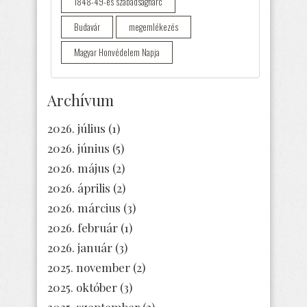
1848-49-es szabadságharc
Budavár
megemlékezés
Magyar Honvédelem Napja
Archívum
2026. július
(1)
2026. június
(5)
2026. május
(2)
2026. április
(2)
2026. március
(3)
2026. február
(1)
2026. január
(3)
2025. november
(2)
2025. október
(3)
2025. szeptember
(3)