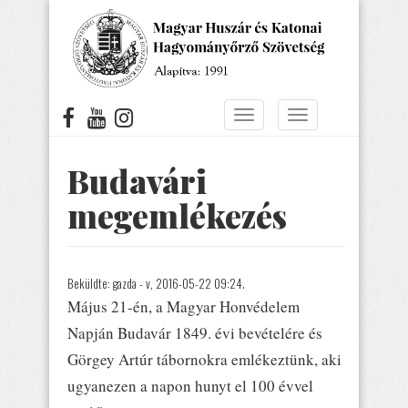
Ugrás
a
tartalomra
Navigáció
Navigáció
átkapcsolása
átkapcsolása
Budavári
megemlékezés
Beküldte:
gazda
- v, 2016-05-22 09:24.
Május 21-én, a Magyar Honvédelem
Napján Budavár 1849. évi bevételére és
Görgey Artúr tábornokra emlékeztünk, aki
ugyanezen a napon hunyt el 100 évvel