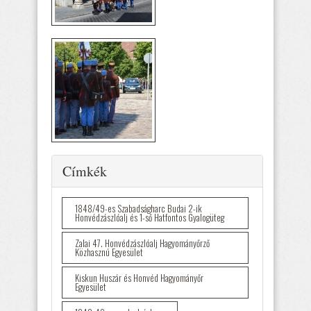
Elrejtés
Címkék
1848/49-es Szabadságharc Budai 2-ik
Honvédzászlóalj és 1-ső Hatfontos Gyalogüteg
Zalai 47. Honvédzászlóalj Hagyományőrző
Közhasznú Egyesület
Kiskun Huszár és Honvéd Hagyományőr
Egyesület