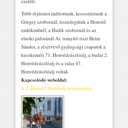
ezelőtt.
Több őrjáratot indítottunk, koszorúztunk a
Görgey szobornál, tisztelegtünk a Honvéd
emlékműnél, a Hadik szobornál és az
elnöki palotánál Az irányító tiszt Heim
Sándor, a résztvevő gyalogsági csapatok a
kecskeméti 71. Honvédzászlóalj, a budai 2.
Honvédzászlóalj és a zalai 47.
Honvédzászlóalj voltak.
Kapcsolódó weboldal:
A 2. Honvéd Zászlóalj beszámolója