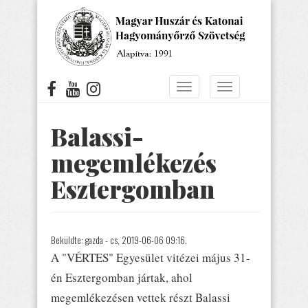
Ugrás
a
tartalomra
Navigáció
Navigáció
átkapcsolása
átkapcsolása
Balassi-
megemlékezés
Esztergomban
Beküldte:
gazda
- cs, 2019-06-06 09:16.
A "VÉRTES" Egyesület vitézei május 31-
én Esztergomban jártak, ahol
megemlékezésen vettek részt Balassi