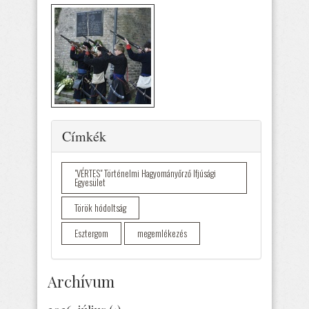
Elrejtés
Címkék
"VÉRTES" Történelmi Hagyományőrző Ifjúsági
Egyesület
Török hódoltság
Esztergom
megemlékezés
Archívum