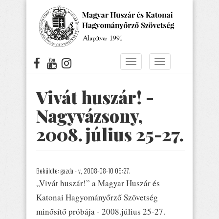
Ugrás
a
tartalomra
Navigáció
Navigáció
átkapcsolása
átkapcsolása
Vivát huszár! -
Nagyvázsony,
2008.július 25-27.
Beküldte:
gazda
- v, 2008-08-10 09:27.
„Vivát huszár!” a Magyar Huszár és
Katonai Hagyományőrző Szövetség
minősítő próbája - 2008.július 25-27.