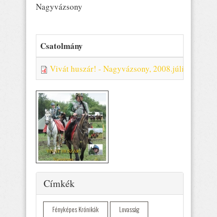
Nagyvázsony
Csatolmány
Vivát huszár! - Nagyvázsony, 2008.július 25-27.
Elrejtés
Címkék
Fényképes Krónikák
Lovasság