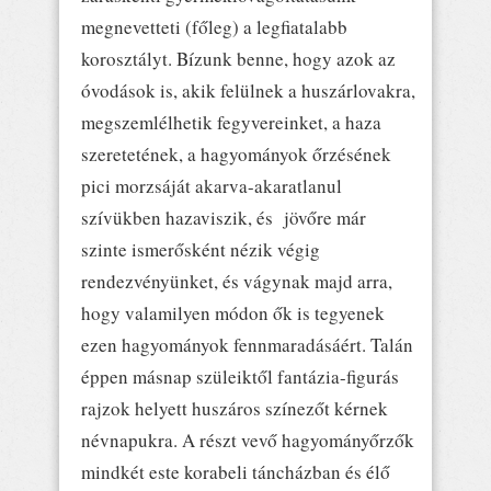
megnevetteti (főleg) a legfiatalabb
korosztályt. Bízunk benne, hogy azok az
óvodások is, akik felülnek a huszárlovakra,
megszemlélhetik fegyvereinket, a haza
szeretetének, a hagyományok őrzésének
pici morzsáját akarva-akaratlanul
szívükben hazaviszik, és jövőre már
szinte ismerősként nézik végig
rendezvényünket, és vágynak majd arra,
hogy valamilyen módon ők is tegyenek
ezen hagyományok fennmaradásáért. Talán
éppen másnap szüleiktől fantázia-figurás
rajzok helyett huszáros színezőt kérnek
névnapukra. A részt vevő hagyományőrzők
mindkét este korabeli táncházban és élő