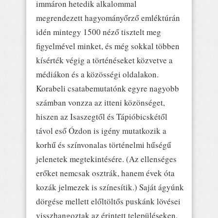
immáron hetedik alkalommal
megrendezett hagyományőrző emléktúrán
idén mintegy 1500 néző tisztelt meg
figyelmével minket, és még sokkal többen
kísérték végig a történéseket közvetve a
médiákon és a közösségi oldalakon.
Korabeli csatabemutatónk egyre nagyobb
számban vonzza az itteni közönséget,
hiszen az Isaszegtől és Tápióbicskétől
távol eső Ózdon is igény mutatkozik a
korhű és színvonalas történelmi hűségű
jelenetek megtekintésére. (Az ellenséges
erőket nemcsak osztrák, hanem évek óta
kozák jelmezek is színesítik.) Saját ágyúnk
dörgése mellett előltöltős puskánk lövései
visszhangoztak az érintett településeken,