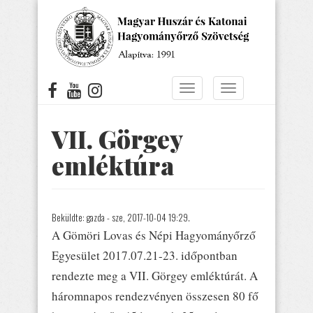
Ugrás
a
tartalomra
Navigáció
Navigáció
átkapcsolása
átkapcsolása
VII. Görgey
emléktúra
Beküldte:
gazda
- sze, 2017-10-04 19:29.
A Gömöri Lovas és Népi Hagyományőrző
Egyesület 2017.07.21-23. időpontban
rendezte meg a VII. Görgey emléktúrát. A
háromnapos rendezvényen összesen 80 fő