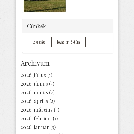
Elrejtés
Címkék
Lovasság
lovas emléktúra
Archívum
2026. július
(1)
2026. június
(5)
2026. május
(2)
2026. április
(2)
2026. március
(3)
2026. február
(1)
2026. január
(3)