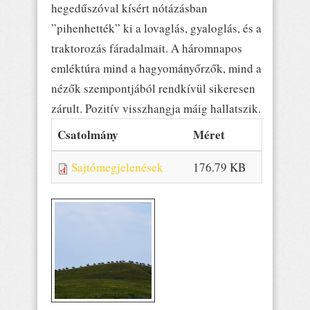
hegedűszóval kísért nótázásban
”pihenhették” ki a lovaglás, gyaloglás, és a
traktorozás fáradalmait. A háromnapos
emléktúra mind a hagyományőrzők, mind a
nézők szempontjából rendkívül sikeresen
zárult. Pozitív visszhangja máig hallatszik.
Csatolmány
Méret
Sajtómegjelenések
176.79 KB