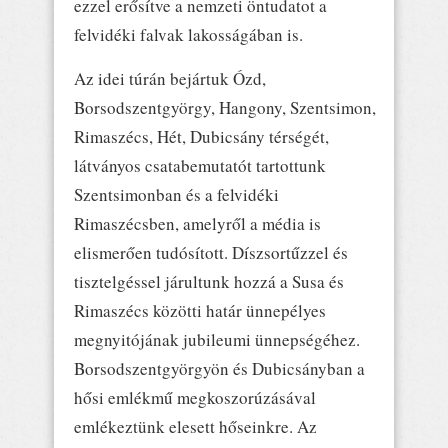
ezzel erősítve a nemzeti öntudatot a
felvidéki falvak lakosságában is.
Az idei túrán bejártuk Ózd,
Borsodszentgyörgy, Hangony, Szentsimon,
Rimaszécs, Hét, Dubicsány térségét,
látványos csatabemutatót tartottunk
Szentsimonban és a felvidéki
Rimaszécsben, amelyről a média is
elismerően tudósított. Díszsortűzzel és
tisztelgéssel járultunk hozzá a Susa és
Rimaszécs közötti határ ünnepélyes
megnyitójának jubileumi ünnepségéhez.
Borsodszentgyörgyön és Dubicsányban a
hősi emlékmű megkoszorúzásával
emlékeztünk elesett hőseinkre. Az