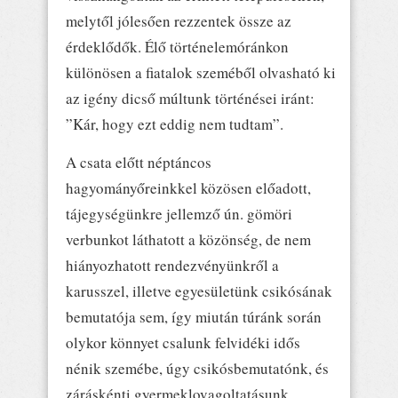
melytől jólesően rezzentek össze az
érdeklődők. Élő történelemóránkon
különösen a fiatalok szeméből olvasható ki
az igény dicső múltunk történései iránt:
”Kár, hogy ezt eddig nem tudtam”.
A csata előtt néptáncos
hagyományőreinkkel közösen előadott,
tájegységünkre jellemző ún. gömöri
verbunkot láthatott a közönség, de nem
hiányozhatott rendezvényünkről a
karusszel, illetve egyesületünk csikósának
bemutatója sem, így miután túránk során
olykor könnyet csalunk felvidéki idős
nénik szemébe, úgy csikósbemutatónk, és
záráskénti gyermeklovagoltatásunk