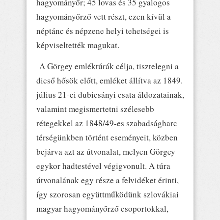
hagyományőr; 45 lovas és 35 gyalogos
hagyományőrző vett részt, ezen kívül a
néptánc és népzene helyi tehetségei is
képviseltették magukat.
A Görgey emléktúrák célja, tisztelegni a
dicső hősök előtt, emléket állítva az 1849.
július 21-ei dubicsányi csata áldozatainak,
valamint megismertetni szélesebb
rétegekkel az 1848/49-es szabadságharc
térségünkben történt eseményeit, közben
bejárva azt az útvonalat, melyen Görgey
egykor hadtestével végigvonult. A túra
útvonalának egy része a felvidéket érinti,
így szorosan együttműködünk szlovákiai
magyar hagyományőrző csoportokkal,