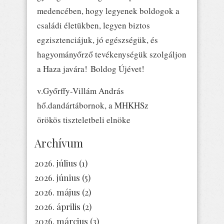
medencében, hogy legyenek boldogok a
családi életükben, legyen biztos
egzisztenciájuk, jó egészségük, és
hagyományőrző tevékenységük szolgáljon
a Haza javára! Boldog Újévet!
v.Győrffy-Villám András
hő.dandártábornok, a MHKHSz
örökös tiszteletbeli elnöke
Archívum
2026. július
(1)
2026. június
(5)
2026. május
(2)
2026. április
(2)
2026. március
(3)