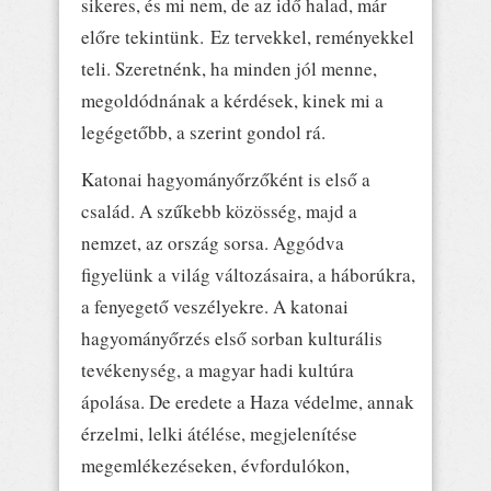
sikeres, és mi nem, de az idő halad, már
előre tekintünk. Ez tervekkel, reményekkel
teli. Szeretnénk, ha minden jól menne,
megoldódnának a kérdések, kinek mi a
legégetőbb, a szerint gondol rá.
Katonai hagyományőrzőként is első a
család. A szűkebb közösség, majd a
nemzet, az ország sorsa. Aggódva
figyelünk a világ változásaira, a háborúkra,
a fenyegető veszélyekre. A katonai
hagyományőrzés első sorban kulturális
tevékenység, a magyar hadi kultúra
ápolása. De eredete a Haza védelme, annak
érzelmi, lelki átélése, megjelenítése
megemlékezéseken, évfordulókon,