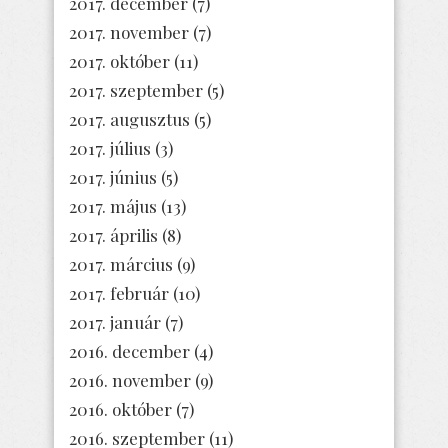
2017. december
(7)
2017. november
(7)
2017. október
(11)
2017. szeptember
(5)
2017. augusztus
(5)
2017. július
(3)
2017. június
(5)
2017. május
(13)
2017. április
(8)
2017. március
(9)
2017. február
(10)
2017. január
(7)
2016. december
(4)
2016. november
(9)
2016. október
(7)
2016. szeptember
(11)