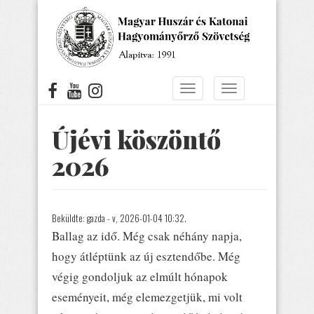
Ugrás
a
tartalomra
Navigáció
Navigáció
átkapcsolása
átkapcsolása
Újévi köszöntő
2026
Beküldte:
gazda
- v, 2026-01-04 10:32.
Ballag az idő. Még csak néhány napja,
hogy átléptünk az új esztendőbe. Még
végig gondoljuk az elmúlt hónapok
eseményeit, még elemezgetjük, mi volt