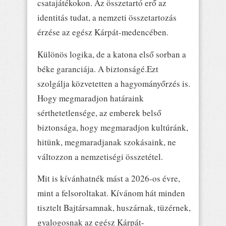
csatajátékokon. Az összetartó erő az
identitás tudat, a nemzeti összetartozás
érzése az egész Kárpát-medencében.
Különös logika, de a katona első sorban a
béke garanciája. A biztonságé.Ezt
szolgálja közvetetten a hagyományőrzés is.
Hogy megmaradjon határaink
sérthetetlensége, az emberek belső
biztonsága, hogy megmaradjon kultúránk,
hitünk, megmaradjanak szokásaink, ne
változzon a nemzetiségi összetétel.
Mit is kívánhatnék mást a 2026-os évre,
mint a felsoroltakat. Kívánom hát minden
tisztelt Bajtársamnak, huszárnak, tüzérnek,
gyalogosnak az egész Kárpát-