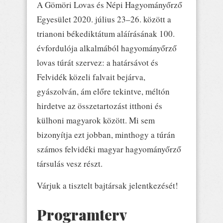
A Gömöri Lovas és Népi Hagyományőrző
Egyesület 2020. július 23–26. között a
trianoni békediktátum aláírásának 100.
évfordulója alkalmából hagyományőrző
lovas túrát szervez: a határsávot és
Felvidék közeli falvait bejárva,
gyászolván, ám előre tekintve, méltón
hirdetve az összetartozást itthoni és
külhoni magyarok között. Mi sem
bizonyítja ezt jobban, minthogy a túrán
számos felvidéki magyar hagyományőrző
társulás vesz részt.
Várjuk a tisztelt bajtársak jelentkezését!
Programterv