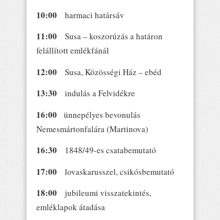
10:00
harmaci határsáv
11:00
Susa – koszorúzás a határon
felállított emlékfánál
12:00
Susa, Közösségi Ház – ebéd
13:30
indulás a Felvidékre
16:00
ünnepélyes bevonulás
Nemesmártonfalára (Martinova)
16:30
1848/49-es csatabemutató
17:00
lovaskarusszel, csikósbemutató
18:00
jubileumi visszatekintés,
emléklapok átadása