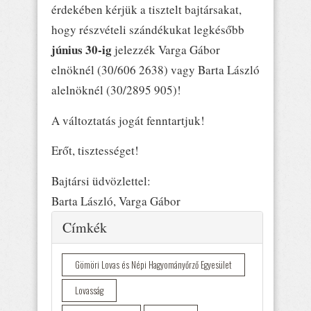
érdekében kérjük a tisztelt bajtársakat,
hogy részvételi szándékukat legkésőbb
június 30-ig
jelezzék Varga Gábor
elnöknél (30/606 2638) vagy Barta László
alelnöknél (30/2895 905)!
A változtatás jogát fenntartjuk!
Erőt, tisztességet!
Bajtársi üdvözlettel:
Barta László, Varga Gábor
Elrejtés
Címkék
Gömöri Lovas és Népi Hagyományőrző Egyesület
Lovasság