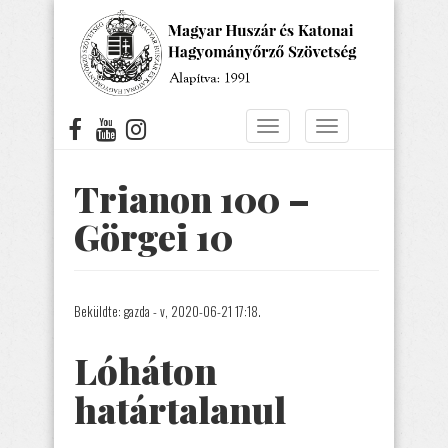
Ugrás
a
tartalomra
Navigáció
Navigáció
átkapcsolása
átkapcsolása
Trianon 100 –
Görgei 10
Beküldte:
gazda
- v, 2020-06-21 17:18.
Lóháton
határtalanul