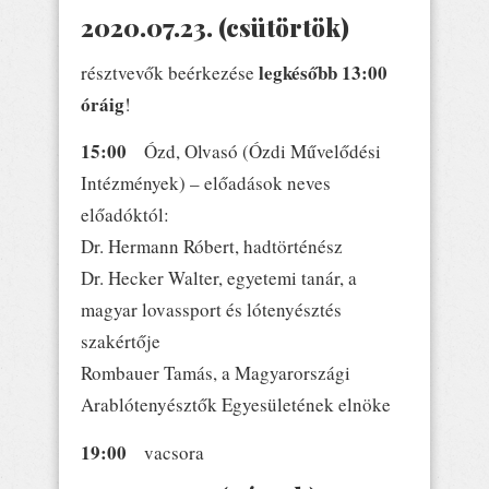
2020.07.23. (csütörtök)
legkésőbb 13:00
résztvevők beérkezése
óráig
!
15:00
Ózd, Olvasó (Ózdi Művelődési
Intézmények) – előadások neves
előadóktól:
Dr. Hermann Róbert, hadtörténész
Dr. Hecker Walter, egyetemi tanár, a
magyar lovassport és lótenyésztés
szakértője
Rombauer Tamás, a Magyarországi
Arablótenyésztők Egyesületének elnöke
19:00
vacsora