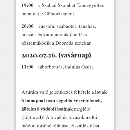
19:00
a Szabad Szombat Táncegyüttes
bemutatja: Gömöri táncok
20:00
vacsora, szabadtéri táncház,
huszár- és katonanóták tanulása,
közreműködik a Dobroda zenekar
2020.07.26. (vasárnap)
11:00
táborbontás, indulás Ózdra
lovak
A túrára való jelentkezés feltétele a
6 hónapnál nem régebbi vérvételének,
kötelező vődőoltásainak
megléte
(lóútlevél)! A lovak és lovasok méltó
módon történő ellátása, elszállásolása