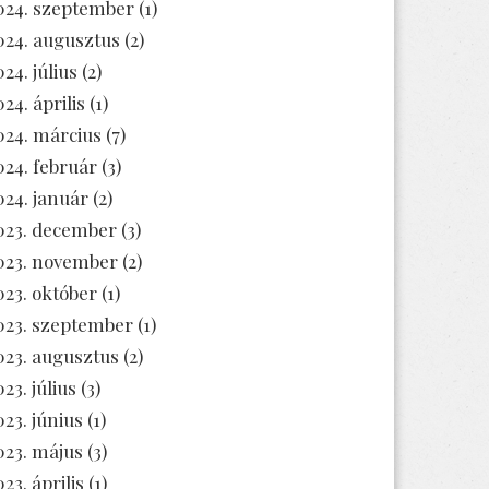
024. szeptember
(1)
024. augusztus
(2)
024. július
(2)
024. április
(1)
024. március
(7)
024. február
(3)
024. január
(2)
023. december
(3)
023. november
(2)
023. október
(1)
023. szeptember
(1)
023. augusztus
(2)
23. július
(3)
023. június
(1)
023. május
(3)
23. április
(1)