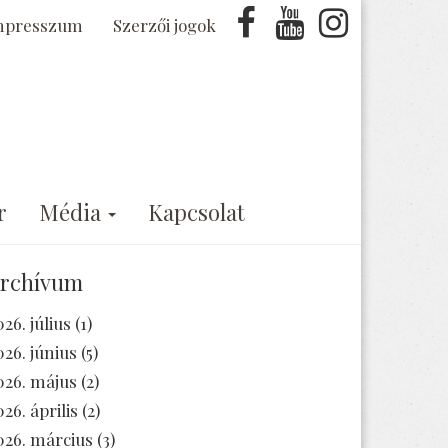
mpresszum
Szerzői jogok
r
Média
Kapcsolat
rchívum
026. július
(1)
026. június
(5)
026. május
(2)
026. április
(2)
026. március
(3)