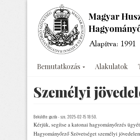
Ugrás
a
tartalomra
Bemutatkozás
Alakulatok
Személyi jövede
Beküldte:
gazda
- szo, 2025-02-15 18:50.
Kérjük, segítse a katonai hagyományőrzés ügyé
Hagyományőrző Szövetséget személyi jövedelem