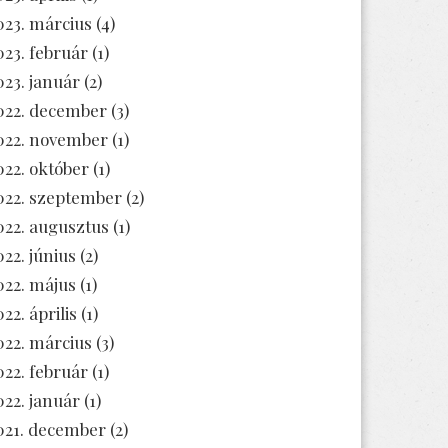
023. március
(4)
023. február
(1)
023. január
(2)
022. december
(3)
022. november
(1)
022. október
(1)
022. szeptember
(2)
022. augusztus
(1)
022. június
(2)
022. május
(1)
22. április
(1)
022. március
(3)
022. február
(1)
022. január
(1)
021. december
(2)