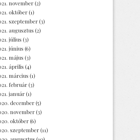
021. november
(2)
021. október
(1)
021. szeptember
(3)
021. augusztus
(2)
21. július
(3)
021. június
(6)
021. május
(3)
21. április
(4)
021. március
(1)
021. február
(3)
021. január
(1)
020. december
(5)
020. november
(3)
020. október
(6)
020. szeptember
(11)
020. augusztus
(10)