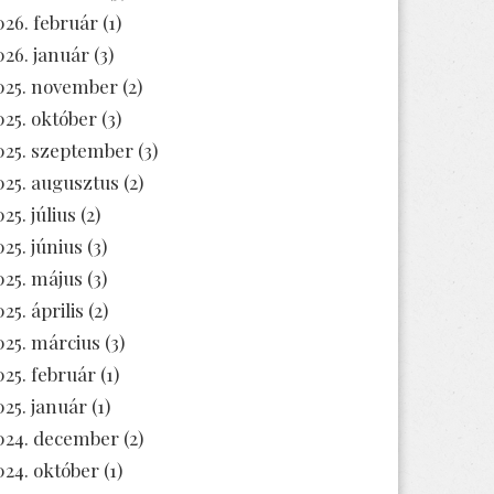
026. február
(1)
026. január
(3)
025. november
(2)
025. október
(3)
025. szeptember
(3)
025. augusztus
(2)
25. július
(2)
025. június
(3)
025. május
(3)
25. április
(2)
025. március
(3)
025. február
(1)
025. január
(1)
024. december
(2)
024. október
(1)