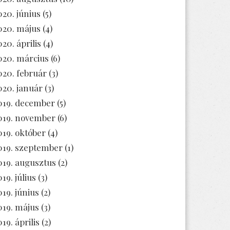
020. június
(5)
020. május
(4)
020. április
(4)
020. március
(6)
020. február
(3)
020. január
(3)
019. december
(5)
019. november
(6)
019. október
(4)
019. szeptember
(1)
019. augusztus
(2)
19. július
(3)
019. június
(2)
019. május
(3)
19. április
(2)