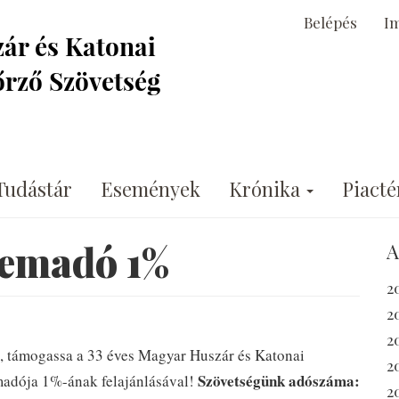
Belépés
I
Tudástár
Események
Krónika
Piacté
lemadó 1%
A
2
2
2
t, támogassa a 33 éves Magyar Huszár és Katonai
2
Szövetségünk adószáma:
adója 1%-ának felajánlásával!
2