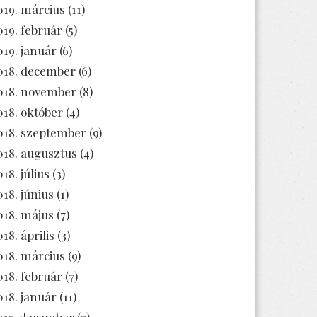
019. március
(11)
019. február
(5)
019. január
(6)
018. december
(6)
018. november
(8)
018. október
(4)
018. szeptember
(9)
018. augusztus
(4)
18. július
(3)
018. június
(1)
018. május
(7)
18. április
(3)
018. március
(9)
018. február
(7)
018. január
(11)
017. december
(7)