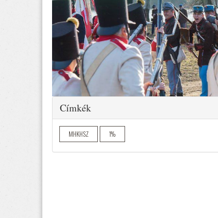
Elrejtés
Címkék
MHKHSZ
1%