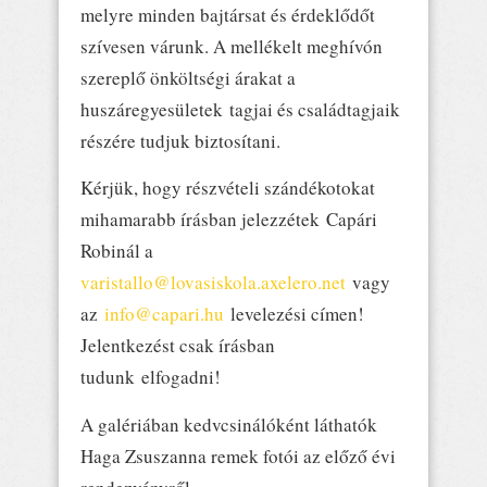
melyre minden bajtársat és érdeklődőt
szívesen várunk. A mellékelt meghívón
szereplő önköltségi árakat a
huszáregyesületek tagjai és családtagjaik
részére tudjuk biztosítani.
Kérjük, hogy részvételi szándékotokat
mihamarabb írásban jelezzétek Capári
Robinál a
varistallo@lovasiskola.axelero.net
vagy
az
info@capari.hu
levelezési címen!
Jelentkezést csak írásban
tudunk elfogadni!
A galériában kedvcsinálóként láthatók
Haga Zsuszanna remek fotói az előző évi