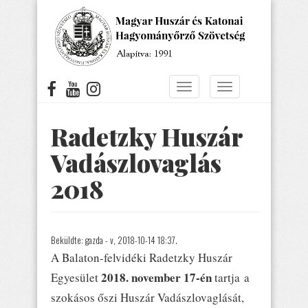
Ugrás
a
tartalomra
Navigáció
Navigáció
átkapcsolása
átkapcsolása
Radetzky Huszár
Vadászlovaglás
2018
Beküldte:
gazda
- v, 2018-10-14 18:37.
A Balaton-felvidéki Radetzky Huszár
2018. november 17-én
Egyesület
tartja a
szokásos őszi Huszár Vadászlovaglását,