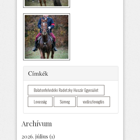
Elrejtés
Címkék
Balatonfelvidéki Radetzky Huszár Egyesület
Lovasság
Sümeg
vadászlovaglás
Archívum
2026. július
(1)