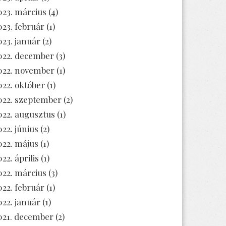
023. március
(4)
023. február
(1)
023. január
(2)
022. december
(3)
022. november
(1)
022. október
(1)
022. szeptember
(2)
022. augusztus
(1)
022. június
(2)
022. május
(1)
22. április
(1)
022. március
(3)
022. február
(1)
022. január
(1)
021. december
(2)