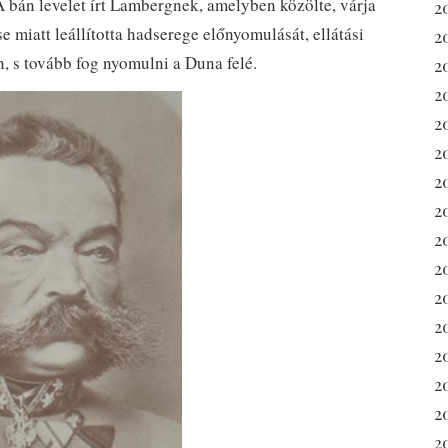
. A bán levelet írt Lambergnek, amelyben közölte, várja
2
se miatt leállította hadserege előnyomulását, ellátási
2
 s tovább fog nyomulni a Duna felé.
2
2
2
2
2
2
2
2
2
2
20
2
2
20