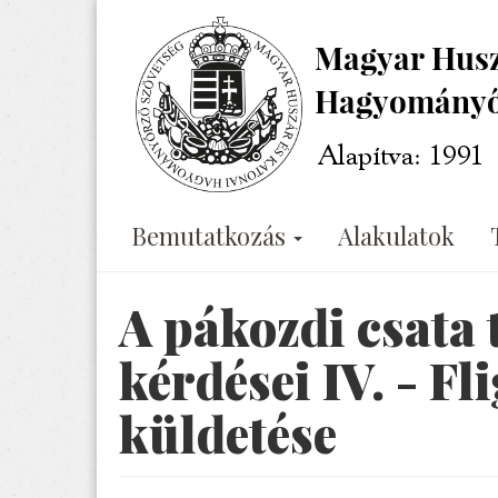
Ugrás
a
tartalomra
Bemutatkozás
Alakulatok
A pákozdi csata 
kérdései IV. - Fl
küldetése