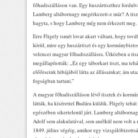
főhadiszálláson van. Egy huszártiszthez fordulva 
Lamberg altábornagy megérkezett-e már? A tiszt
hagyta, s hogy Lamberg még nem érkezett meg.
Erre Fligely ismét lovat akart váltani, hogy t
körül, mire egy huszártiszt és egy kormánybiztos
velencei magyar főhadiszállásra. Útközben a tis
megállapították: „Ez egy táborkari tiszt, ma te
előőrseink hibájából látta az állásainkat; ám ut
fogságban tartani.”
A magyar főhadiszálláson lévő tisztek és kormá
látták, ha kísérettel Budára küldik. Fligely teh
egészében sikertelenül járt. Lamberg altábornag
Adolf sem alakulatával, sem anélkül nem volt a 
1849. július végéig, amikor egy vizsgálóbizott