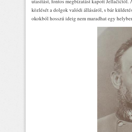
utasítást, fontos megbízatást kapott Jellačićtól
közlését a dolgok valódi állásáról, s bár küldeté
okokból hosszú ideig nem maradhat egy helyben,