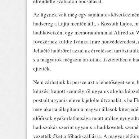
elrendelte szabadon bocsátását.
Az ügynek volt még egy sajnálatos következmé
hadsereg a Lajta mentén állt, s Kossuth Lajos,
hadikövetként egy memorandummal Alfred zu Win
fővezérhez küldte Ivánka Imre honvédezredest, 
Jellačić határőrei azzal az érveléssel tartóztattá
s a magyarok mégsem tartották tiszteletben a ha
ejtették.
Nem zárhatjuk ki persze azt a lehetőséget sem, h
képzést kapott személyről ugyanis aligha képzel
postaút ugyanis eleve kijelölte útvonalát, s ha F
meg akarta állapítani a magyar állások kiterjed
előőrsök gyakorlatlansága miatt utólag nyugodta
hadiszokás szerint ugyanis a hadikövetek szemét
vezették őket a főhadiszállásra. A magyar előőr