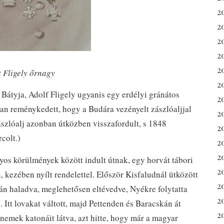
2
2
2
2
2
 Fligely őrnagy
2
. Bátyja, Adolf Fligely ugyanis egy erdélyi gránátos
2
ban reménykedett, hogy a Budára vezényelt zászlóaljjal
2
zászlóalj azonban útközben visszafordult, s 1848
2
colt.)
2
20
yos körülmények között indult útnak, egy horvát tábori
2
 kezében nyílt rendelettel. Először Kisfaludnál ütközött
2
án haladva, meglehetősen eltévedve, Nyékre folytatta
2
. Itt lovakat váltott, majd Pettenden és Baracskán át
2
rnemek katonáit látva, azt hitte, hogy már a magyar