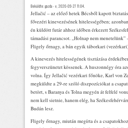
Beküldte:
gazda
- v, 2020-09-27 11:04.
Jellačić – az előző hetek Bécsből kapott biztat
fővezéri kinevezésének hitelességében; azonban
én küldött futár ahhoz időben érkezett Székesfe
támadási parancsot. „Holnap nem menetelünk” – 
Fligely őrnagy, a bán egyik táborkari (vezérkari)
A kinevezés hitelességének tisztázása érdekébe
fegyverszünetet kössenek. A huszonnégy óra azo
volna. Így Jellačić vezérkari főnöke, Karl von 
megküldte a 29-re szóló diszpozíciókat a csapato
betört, s Baranya és Tolna megyén át felfelé von
nem kell sietnie, hanem elég, ha Székesfehérvár
Budán lesz.
Fligely őrnagy, miután megírta és a csapatokho