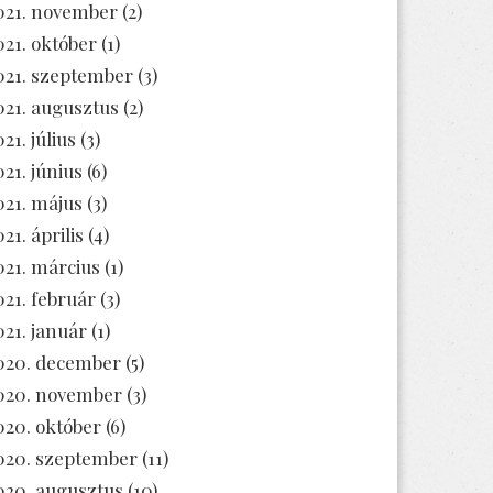
021. november
(2)
021. október
(1)
021. szeptember
(3)
021. augusztus
(2)
21. július
(3)
021. június
(6)
021. május
(3)
21. április
(4)
021. március
(1)
021. február
(3)
021. január
(1)
020. december
(5)
020. november
(3)
020. október
(6)
020. szeptember
(11)
020. augusztus
(10)