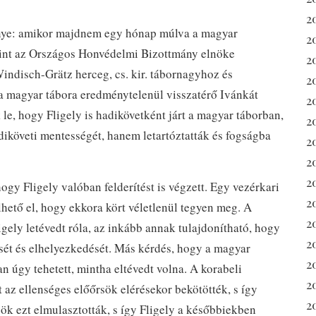
2
nye: amikor majdnem egy hónap múlva a magyar
2
 mint az Országos Honvédelmi Bizottmány elnöke
2
disch-Grätz herceg, cs. kir. tábornagyhoz és
2
a magyar tábora eredménytelenül visszatérő Ivánkát
2
k le, hogy Fligely is hadikövetként járt a magyar táborban,
2
diköveti mentességét, hanem letartóztatták és fogságba
2
2
2
ogy Fligely valóban felderítést is végzett. Egy vezérkari
2
hető el, hogy ekkora kört véletlenül tegyen meg. A
2
ligely letévedt róla, az inkább annak tulajdonítható, hogy
20
ését és elhelyezkedését. Más kérdés, hogy a magyar
2
n úgy tehetett, mintha eltévedt volna. A korabeli
2
 az ellenséges előőrsök elérésekor bekötötték, s így
20
sök ezt elmulasztották, s így Fligely a későbbiekben