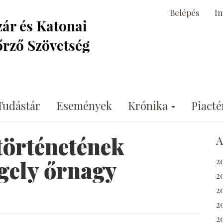
Belépés
I
Tudástár
Események
Krónika
Piacté
történetének
A
2
igely őrnagy
2
2
2
2