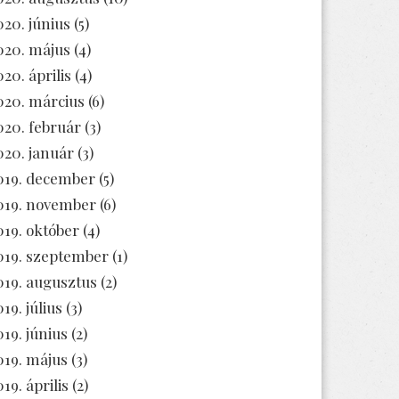
020. június
(5)
020. május
(4)
020. április
(4)
020. március
(6)
020. február
(3)
020. január
(3)
019. december
(5)
019. november
(6)
019. október
(4)
019. szeptember
(1)
019. augusztus
(2)
19. július
(3)
019. június
(2)
019. május
(3)
19. április
(2)