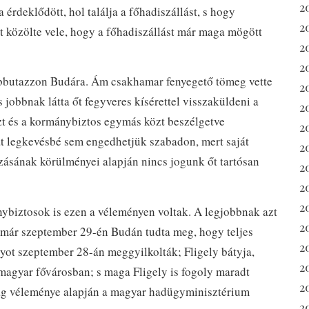
2
érdeklődött, hol találja a főhadiszállást, s hogy
2
 közölte vele, hogy a főhadiszállást már maga mögött
2
2
ovábbutazzon Budára. Ám csakhamar fenyegető tömeg vette
20
 jobbnak látta őt fegyveres kísérettel visszaküldeni a
2
zt és a kormánybiztos egymás közt beszélgetve
2
hát legkevésbé sem engedhetjük szabadon, mert saját
20
azásának körülményei alapján nincs jogunk őt tartósan
2
2
2
nybiztosok is ezen a véleményen voltak. A legjobbnak azt
2
át már szeptember 29-én Budán tudta meg, hogy teljes
2
yot szeptember 28-án meggyilkolták; Fligely bátyja,
2
magyar fővárosban; s maga Fligely is fogoly maradt
2
ság véleménye alapján a magyar hadügyminisztérium
2