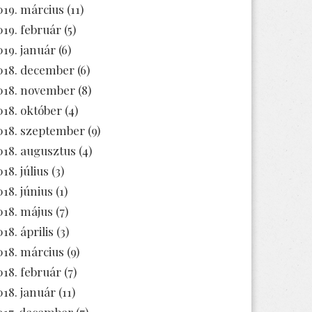
019. március
(11)
019. február
(5)
019. január
(6)
018. december
(6)
018. november
(8)
018. október
(4)
018. szeptember
(9)
018. augusztus
(4)
18. július
(3)
018. június
(1)
018. május
(7)
18. április
(3)
018. március
(9)
018. február
(7)
018. január
(11)
017. december
(7)