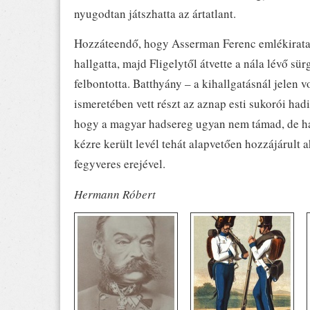
nyugodtan játszhatta az ártatlant.
Hozzáteendő, hogy Asserman Ferenc emlékirata s
hallgatta, majd Fligelytől átvette a nála lévő sür
felbontotta. Batthyány – a kihallgatásnál jelen 
ismeretében vett részt az aznap esti sukorói hadit
hogy a magyar hadsereg ugyan nem támad, de ha 
kézre került levél tehát alapvetően hozzájárult
fegyveres erejével.
Hermann Róbert