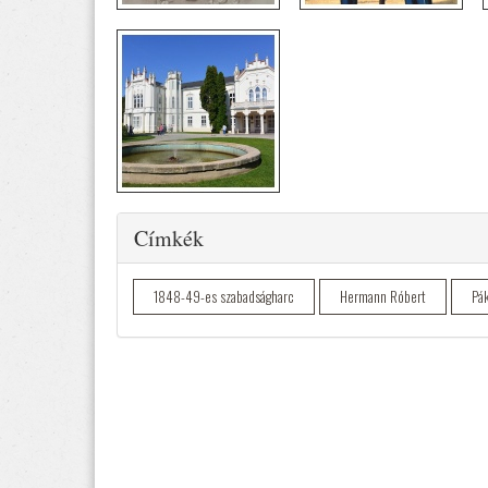
Elrejtés
Címkék
1848-49-es szabadságharc
Hermann Róbert
Pá