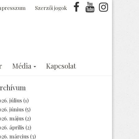
mpresszum
Szerzői jogok
r
Média
Kapcsolat
rchívum
026. július
(1)
026. június
(5)
026. május
(2)
026. április
(2)
026. március
(3)