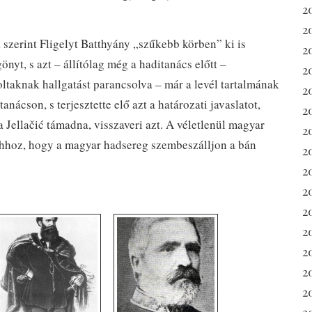
2
2
zerint Fligelyt Batthyány „szűkebb körben” ki is
2
gönyt, s azt – állítólag még a haditanács előtt –
2
voltaknak hallgatást parancsolva – már a levél tartalmának
2
anácson, s terjesztette elő azt a határozati javaslatot,
2
Jellačić támadna, visszaveri azt. A véletlenül magyar
2
 ahhoz, hogy a magyar hadsereg szembeszálljon a bán
2
20
2
2
20
2
2
2
2