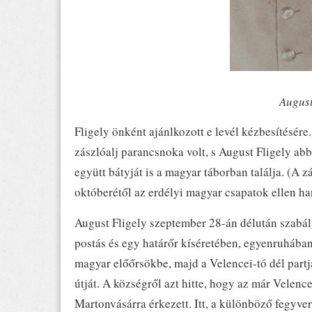
August
Fligely önként ajánlkozott e levél kézbesítésére
zászlóalj parancsnoka volt, s August Fligely ab
együtt bátyját is a magyar táborban találja. (A 
októberétől az erdélyi magyar csapatok ellen har
August Fligely szeptember 28-án délután szabál
postás és egy határőr kíséretében, egyenruhában,
magyar előőrsökbe, majd a Velencei-tó dél partj
útját. A községről azt hitte, hogy az már Velence
Martonvásárra érkezett. Itt, a különböző fegyve