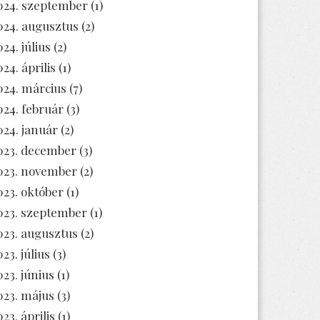
024. szeptember
(1)
024. augusztus
(2)
024. július
(2)
024. április
(1)
024. március
(7)
024. február
(3)
024. január
(2)
023. december
(3)
023. november
(2)
023. október
(1)
023. szeptember
(1)
023. augusztus
(2)
23. július
(3)
023. június
(1)
023. május
(3)
23. április
(1)