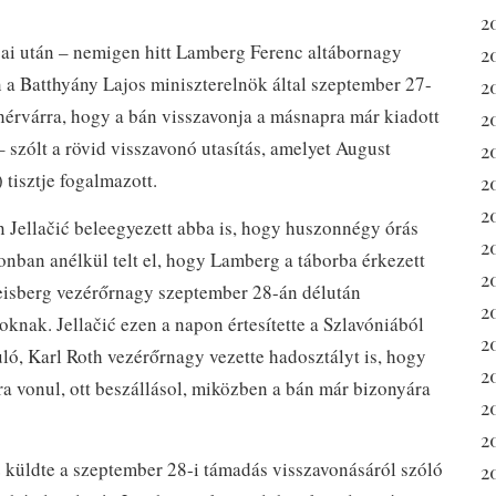
2
ásai után – nemigen hitt Lamberg Ferenc altábornagy
2
 a Batthyány Lajos miniszterelnök által szeptember 27-
2
hérvárra, hogy a bán visszavonja a másnapra már kiadott
2
szólt a rövid visszavonó utasítás, amelyet August
2
 tisztje fogalmazott.
2
20
n Jellačić beleegyezett abba is, hogy huszonnégy órás
2
nban anélkül telt el, hogy Lamberg a táborba érkezett
2
Zeisberg vezérőrnagy szeptember 28-án délután
20
knak. Jellačić ezen a napon értesítette a Szlavóniából
2
uló, Karl Roth vezérőrnagy vezette hadosztályt is, hogy
2
ra vonul, ott beszállásol, miközben a bán már bizonyára
2
2
z küldte a szeptember 28-i támadás visszavonásáról szóló
2