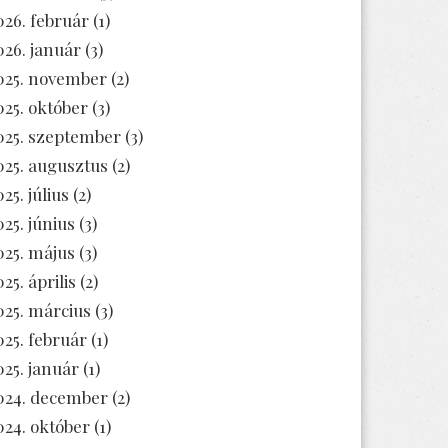
026. február
(1)
026. január
(3)
025. november
(2)
025. október
(3)
025. szeptember
(3)
025. augusztus
(2)
25. július
(2)
025. június
(3)
025. május
(3)
25. április
(2)
025. március
(3)
025. február
(1)
025. január
(1)
024. december
(2)
024. október
(1)