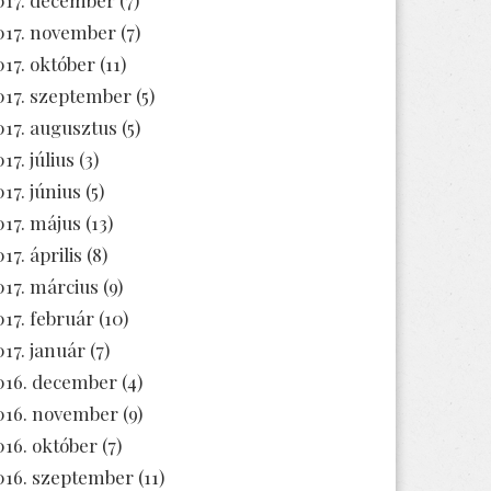
017. november
(7)
017. október
(11)
017. szeptember
(5)
017. augusztus
(5)
17. július
(3)
017. június
(5)
017. május
(13)
17. április
(8)
017. március
(9)
017. február
(10)
017. január
(7)
016. december
(4)
016. november
(9)
016. október
(7)
016. szeptember
(11)