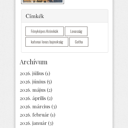
Elrejtés
Címkék
Fényképes Krónikák
Lovasság
katonai lovas bajnokság
Gotha
Archívum
2026. július
(1)
2026. június
(5)
2026. május
(2)
2026. április
(2)
2026. március
(3)
2026. február
(1)
2026. január
(3)