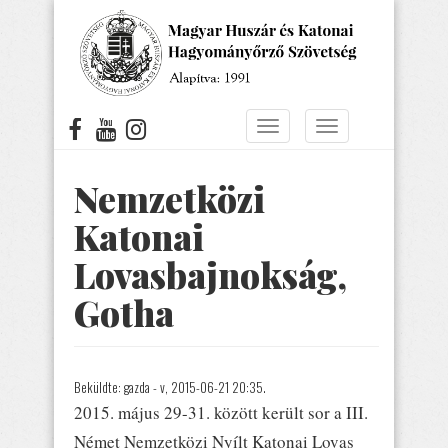
Ugrás
a
tartalomra
Navigáció
Navigáció
átkapcsolása
átkapcsolása
Nemzetközi
Katonai
Lovasbajnokság,
Gotha
Beküldte:
gazda
- v, 2015-06-21 20:35.
2015. május 29-31. között került sor a III.
Német Nemzetközi Nyílt Katonai Lovas