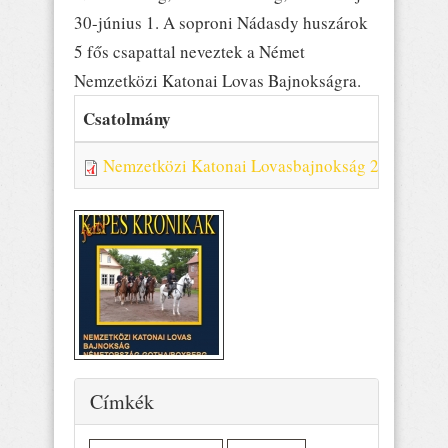
30-június 1. A soproni Nádasdy huszárok
5 fős csapattal neveztek a Német
Nemzetközi Katonai Lovas Bajnokságra.
Csatolmány
Mé
Nemzetközi Katonai Lovasbajnokság 2014
7.
Elrejtés
Címkék