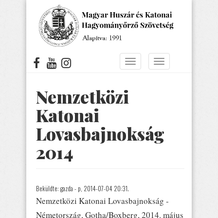
Ugrás
a
tartalomra
Navigáció
Navigáció
átkapcsolása
átkapcsolása
Nemzetközi
Katonai
Lovasbajnokság
2014
Beküldte:
gazda
- p, 2014-07-04 20:31.
Nemzetközi Katonai Lovasbajnokság -
Németország, Gotha/Boxberg, 2014. május