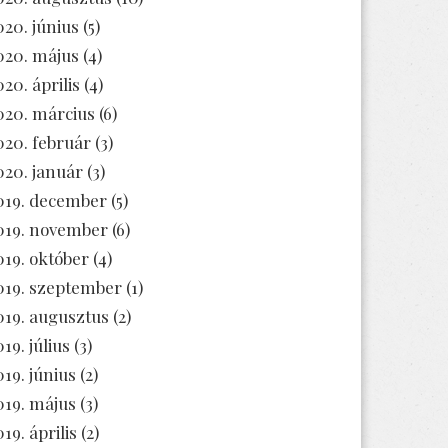
020. június
(5)
020. május
(4)
020. április
(4)
020. március
(6)
020. február
(3)
020. január
(3)
019. december
(5)
019. november
(6)
019. október
(4)
019. szeptember
(1)
019. augusztus
(2)
19. július
(3)
019. június
(2)
019. május
(3)
19. április
(2)