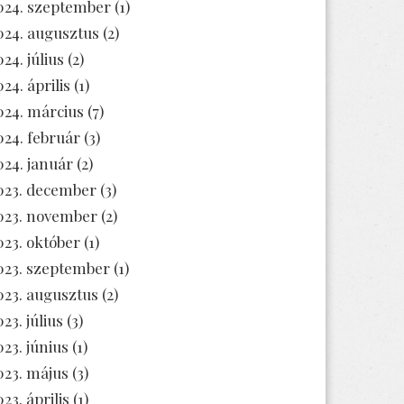
024. szeptember
(1)
024. augusztus
(2)
024. július
(2)
024. április
(1)
024. március
(7)
024. február
(3)
024. január
(2)
023. december
(3)
023. november
(2)
023. október
(1)
023. szeptember
(1)
023. augusztus
(2)
23. július
(3)
023. június
(1)
023. május
(3)
23. április
(1)