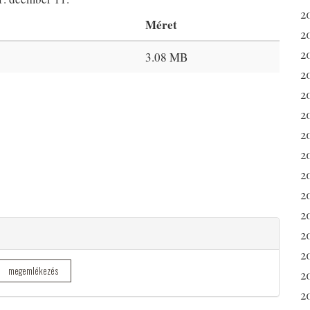
2
Méret
2
2
3.08 MB
2
2
2
20
2
2
20
2
2
2
megemlékezés
2
2