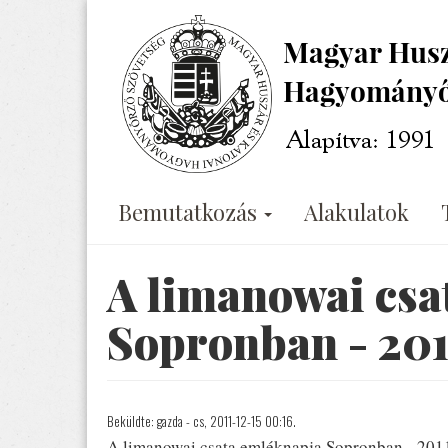
Ugrás
a
tartalomra
Bemutatkozás
Alakulatok
A limanowai csa
Sopronban - 201
Beküldte:
gazda
- cs, 2011-12-15 00:16.
A limanowai csata emléknapja Sopronban - 201