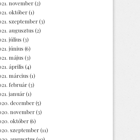
021. november
(2)
021. október
(1)
021. szeptember
(3)
021. augusztus
(2)
21. július
(3)
021. június
(6)
021. május
(3)
21. április
(4)
021. március
(1)
021. február
(3)
021. január
(1)
020. december
(5)
020. november
(3)
020. október
(6)
020. szeptember
(11)
020. augusztus
(10)