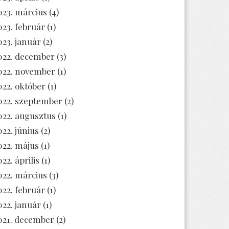
023. március
(4)
023. február
(1)
023. január
(2)
022. december
(3)
022. november
(1)
022. október
(1)
022. szeptember
(2)
022. augusztus
(1)
022. június
(2)
022. május
(1)
22. április
(1)
022. március
(3)
022. február
(1)
022. január
(1)
021. december
(2)