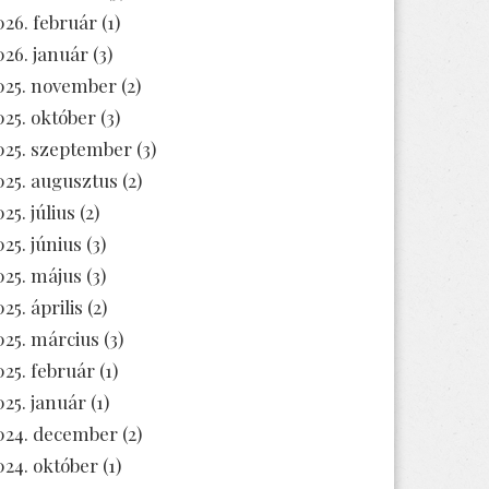
026. február
(1)
026. január
(3)
025. november
(2)
025. október
(3)
025. szeptember
(3)
025. augusztus
(2)
25. július
(2)
025. június
(3)
025. május
(3)
25. április
(2)
025. március
(3)
025. február
(1)
025. január
(1)
024. december
(2)
024. október
(1)