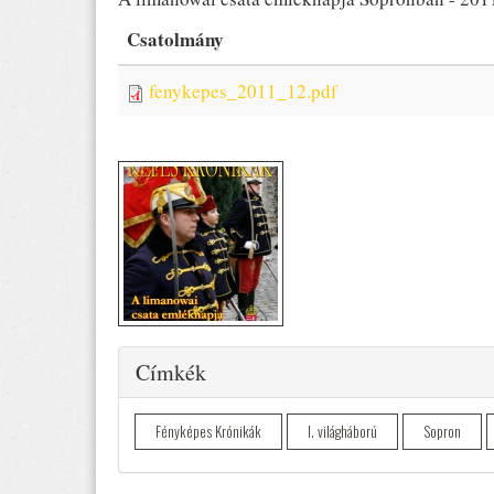
Csatolmány
fenykepes_2011_12.pdf
Elrejtés
Címkék
Fényképes Krónikák
I. világháború
Sopron