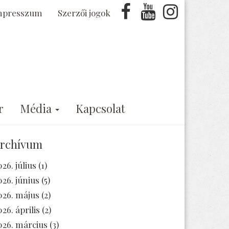
mpresszum
Szerzői jogok
r
Média
Kapcsolat
rchívum
026. július
(1)
026. június
(5)
026. május
(2)
026. április
(2)
026. március
(3)