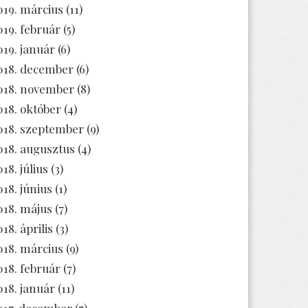
019. március
(11)
019. február
(5)
019. január
(6)
018. december
(6)
018. november
(8)
018. október
(4)
018. szeptember
(9)
018. augusztus
(4)
18. július
(3)
018. június
(1)
018. május
(7)
18. április
(3)
018. március
(9)
018. február
(7)
018. január
(11)
017. december
(7)