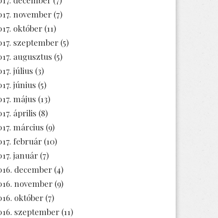
017. november
(7)
017. október
(11)
017. szeptember
(5)
017. augusztus
(5)
17. július
(3)
017. június
(5)
017. május
(13)
17. április
(8)
017. március
(9)
017. február
(10)
017. január
(7)
016. december
(4)
016. november
(9)
016. október
(7)
016. szeptember
(11)