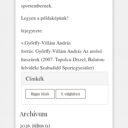
sportembernek.
Legyen a példaképünk!
lejegyezte:
v.Győrffy-Villám András
forrás: Győrffy-Villám András Az utolsó
huszárok (2007. Tapolca-Diszel, Balaton-
felvidéki Szabadidő Sportegyesület)
Elrejtés
Címkék
Magyar hősök
II. világháború
Archívum
2026. július
(1)