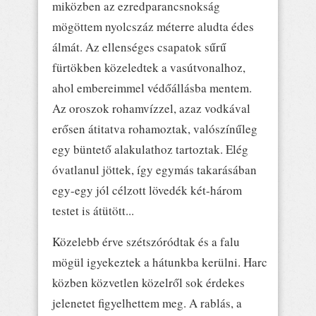
miközben az ezredparancsnokság
mögöttem nyolcszáz méterre aludta édes
álmát. Az ellenséges csapatok sűrű
fürtökben közeledtek a vasútvonalhoz,
ahol embereimmel védőállásba mentem.
Az oroszok rohamvízzel, azaz vodkával
erősen átitatva rohamoztak, valószínűleg
egy büntető alakulathoz tartoztak. Elég
óvatlanul jöttek, így egymás takarásában
egy-egy jól célzott lövedék két-három
testet is átütött...
Közelebb érve szétszóródtak és a falu
mögül igyekeztek a hátunkba kerülni. Harc
közben közvetlen közelről sok érdekes
jelenetet figyelhettem meg. A rablás, a