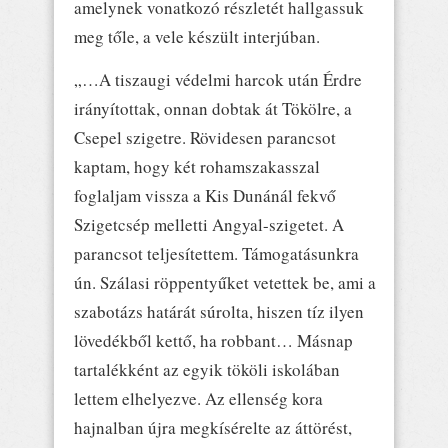
amelynek vonatkozó részletét hallgassuk
meg tőle, a vele készült interjúban.
„…A tiszaugi védelmi harcok után Érdre
irányítottak, onnan dobtak át Tökölre, a
Csepel szigetre. Rövidesen parancsot
kaptam, hogy két rohamszakasszal
foglaljam vissza a Kis Dunánál fekvő
Szigetcsép melletti Angyal-szigetet. A
parancsot teljesítettem. Támogatásunkra
ún. Szálasi röppentyűket vetettek be, ami a
szabotázs határát súrolta, hiszen tíz ilyen
lövedékből kettő, ha robbant… Másnap
tartalékként az egyik tököli iskolában
lettem elhelyezve. Az ellenség kora
hajnalban újra megkísérelte az áttörést,