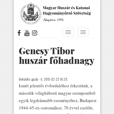
Ugrás
a
tartalomra
Navigáció
Navigáció
átkapcsolása
átkapcsolása
Gencsy Tibor
huszár főhadnagy
Beküldte:
gazda
- h, 2015-02-23 16:29.
Ismét jelentős évfordulóhoz érkeztünk, a
második világháború magyar szempontból
egyik legdrámaibb eseményéhez, Budapest
1944-45-ös ostromához. 70 évvel ezelőtt,