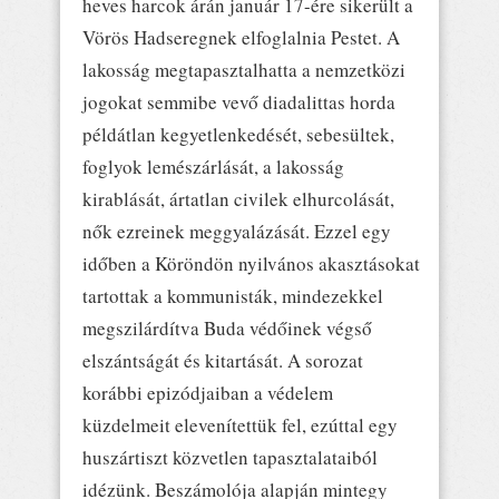
heves harcok árán január 17-ére sikerült a
Vörös Hadseregnek elfoglalnia Pestet. A
lakosság megtapasztalhatta a nemzetközi
jogokat semmibe vevő diadalittas horda
példátlan kegyetlenkedését, sebesültek,
foglyok lemészárlását, a lakosság
kirablását, ártatlan civilek elhurcolását,
nők ezreinek meggyalázását. Ezzel egy
időben a Köröndön nyilvános akasztásokat
tartottak a kommunisták, mindezekkel
megszilárdítva Buda védőinek végső
elszántságát és kitartását. A sorozat
korábbi epizódjaiban a védelem
küzdelmeit elevenítettük fel, ezúttal egy
huszártiszt közvetlen tapasztalataiból
idézünk. Beszámolója alapján mintegy