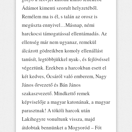
Ádámot kimenti szorult helyzetéből.
Remélem ma is él, s talán az orosz is
megúszta ennyivel…Másnap, némi
harckocsi támogatással ellentámadás. Az
ellenség már nem ugyanaz, remekül
álcázott gödreikben komoly ellenállást
tanúsít, legtöbbjükkel nyak-, és fejlövéssel
végeztünk. Ezekben a harcokban esett el
két kedves, Ócsáról való emberem, Nagy
János őrvezető és Bán János
szakaszvezető. Mindkettő remek
képviselője a magyar katonának, a magyar
parasztnak! A tököli harcok után
Lakihegyre vonultunk vissza, majd
átdobtak bennünket a Mogyoród – Fót