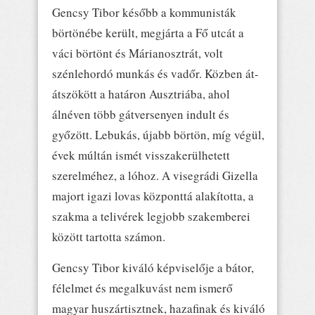
Gencsy Tibor később a kommunisták
börtönébe került, megjárta a Fő utcát a
váci börtönt és Márianosztrát, volt
szénlehordó munkás és vadőr. Közben át-
átszökött a határon Ausztriába, ahol
álnéven több gátversenyen indult és
győzött. Lebukás, újabb börtön, míg végül,
évek múltán ismét visszakerülhetett
szerelméhez, a lóhoz. A visegrádi Gizella
majort igazi lovas központtá alakította, a
szakma a telivérek legjobb szakemberei
között tartotta számon.
Gencsy Tibor kiváló képviselője a bátor,
félelmet és megalkuvást nem ismerő
magyar huszártisztnek, hazafinak és kiváló