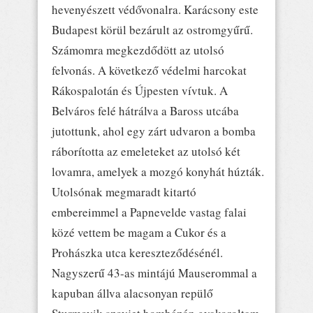
hevenyészett védővonalra. Karácsony este
Budapest körül bezárult az ostromgyűrű.
Számomra megkezdődött az utolsó
felvonás. A következő védelmi harcokat
Rákospalotán és Újpesten vívtuk. A
Belváros felé hátrálva a Baross utcába
jutottunk, ahol egy zárt udvaron a bomba
ráborította az emeleteket az utolsó két
lovamra, amelyek a mozgó konyhát húzták.
Utolsónak megmaradt kitartó
embereimmel a Papnevelde vastag falai
közé vettem be magam a Cukor és a
Prohászka utca kereszteződésénél.
Nagyszerű 43-as mintájú Mauserommal a
kapuban állva alacsonyan repülő