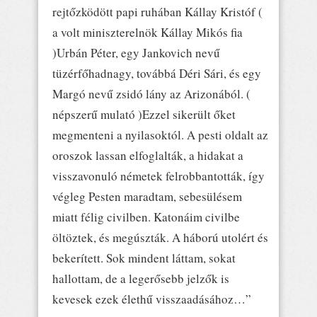
rejtőzködött papi ruhában Kállay Kristóf (
a volt miniszterelnök Kállay Mikós fia
)Urbán Péter, egy Jankovich nevű
tüzérfőhadnagy, továbbá Déri Sári, és egy
Margó nevű zsidó lány az Arizonából. (
népszerű mulató )Ezzel sikerült őket
megmenteni a nyilasoktól. A pesti oldalt az
oroszok lassan elfoglalták, a hidakat a
visszavonuló németek felrobbantották, így
végleg Pesten maradtam, sebesülésem
miatt félig civilben. Katonáim civilbe
öltöztek, és megúszták. A háború utolért és
bekerített. Sok mindent láttam, sokat
hallottam, de a legerősebb jelzők is
kevesek ezek élethű visszaadásához…”