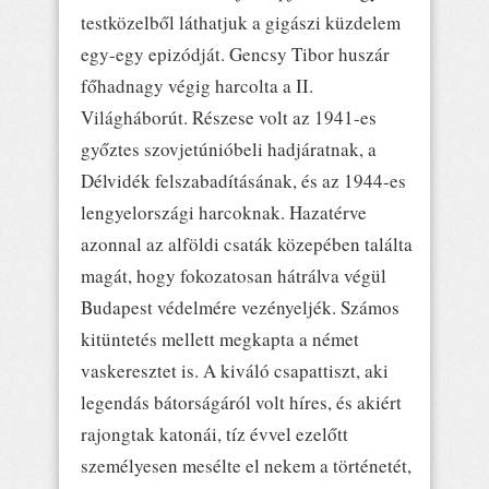
testközelből láthatjuk a gigászi küzdelem
egy-egy epizódját. Gencsy Tibor huszár
főhadnagy végig harcolta a II.
Világháborút. Részese volt az 1941-es
győztes szovjetúnióbeli hadjáratnak, a
Délvidék felszabadításának, és az 1944-es
lengyelországi harcoknak. Hazatérve
azonnal az alföldi csaták közepében találta
magát, hogy fokozatosan hátrálva végül
Budapest védelmére vezényeljék. Számos
kitüntetés mellett megkapta a német
vaskeresztet is. A kiváló csapattiszt, aki
legendás bátorságáról volt híres, és akiért
rajongtak katonái, tíz évvel ezelőtt
személyesen mesélte el nekem a történetét,