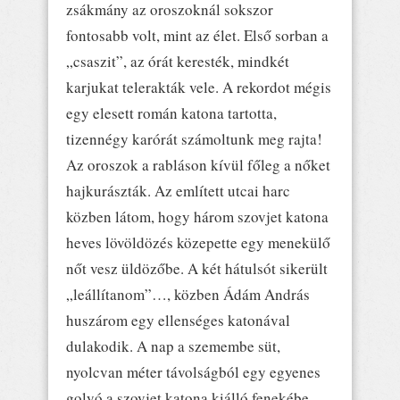
zsákmány az oroszoknál sokszor
fontosabb volt, mint az élet. Első sorban a
„csaszit”, az órát keresték, mindkét
karjukat telerakták vele. A rekordot mégis
egy elesett román katona tartotta,
tizennégy karórát számoltunk meg rajta!
Az oroszok a rabláson kívül főleg a nőket
hajkurászták. Az említett utcai harc
közben látom, hogy három szovjet katona
heves lövöldözés közepette egy menekülő
nőt vesz üldözőbe. A két hátulsót sikerült
„leállítanom”…, közben Ádám András
huszárom egy ellenséges katonával
dulakodik. A nap a szemembe süt,
nyolcvan méter távolságból egy egyenes
golyó a szovjet katona kiálló fenekébe