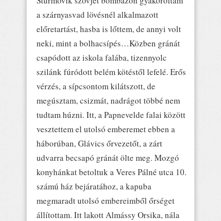
Sturmovik szovjet bombázón gyakoroltam
a szárnyasvad lövésnél alkalmazott
előretartást, hasba is lőttem, de annyi volt
neki, mint a bolhacsípés…Közben gránát
csapódott az iskola falába, tizennyolc
szilánk fúródott belém kötéstől lefelé. Erős
vérzés, a sípcsontom kilátszott, de
megúsztam, csizmát, nadrágot többé nem
tudtam húzni. Itt, a Papnevelde falai között
vesztettem el utolsó emberemet ebben a
háborúban, Glávics őrvezetőt, a zárt
udvarra becsapó gránát ölte meg. Mozgó
konyhánkat betoltuk a Veres Pálné utca 10.
számú ház bejáratához, a kapuba
megmaradt utolsó embereimből őrséget
állítottam. Itt lakott Almássy Orsika, nála