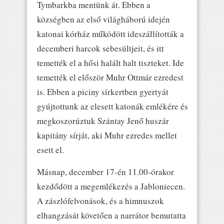
Tymbarkba mentünk át. Ebben a
községben az első világháború idején
katonai kórház működött ideszállították a
decemberi harcok sebesültjeit, és itt
temették el a hősi halált halt tiszteket. Ide
temették el először Muhr Ottmár ezredest
is. Ebben a piciny sírkertben gyertyát
gyújtottunk az elesett katonák emlékére és
megkoszorúztuk Szántay Jenő huszár
kapitány sírját, aki Muhr ezredes mellet
esett el.
Másnap, december 17-én 11.00-órakor
kezdődött a megemlékezés a Jabloniecen.
A zászlófelvonások, és a himnuszok
elhangzását követően a narrátor bemutatta