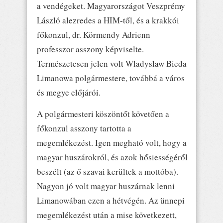
a vendégeket. Magyarországot Veszprémy
László alezredes a HIM-től, és a krakkói
főkonzul, dr. Körmendy Adrienn
professzor asszony képviselte.
Természetesen jelen volt Wladyslaw Bieda
Limanowa polgármestere, továbbá a város
és megye előjárói.
A polgármesteri köszöntőt követően a
főkonzul asszony tartotta a
megemlékezést. Igen megható volt, hogy a
magyar huszárokról, és azok hősiességéről
beszélt (az ő szavai kerültek a mottóba).
Nagyon jó volt magyar huszárnak lenni
Limanowában ezen a hétvégén. Az ünnepi
megemlékezést után a mise következett,