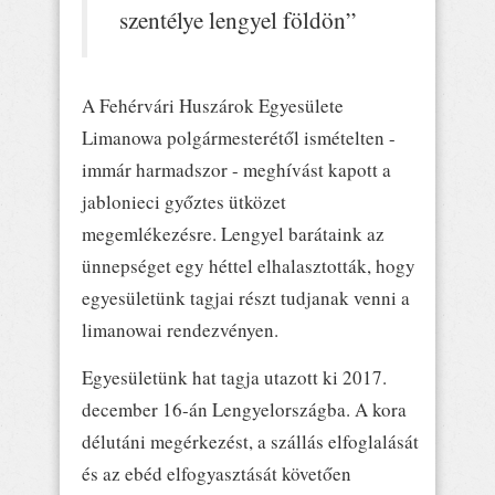
szentélye lengyel földön”
A Fehérvári Huszárok Egyesülete
Limanowa polgármesterétől ismételten -
immár harmadszor - meghívást kapott a
jablonieci győztes ütközet
megemlékezésre. Lengyel barátaink az
ünnepséget egy héttel elhalasztották, hogy
egyesületünk tagjai részt tudjanak venni a
limanowai rendezvényen.
Egyesületünk hat tagja utazott ki 2017.
december 16-án Lengyelországba. A kora
délutáni megérkezést, a szállás elfoglalását
és az ebéd elfogyasztását követően