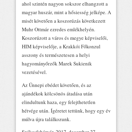
ahol szintén nagyon sokszor elhangzott a
magyar huszár, mint a hősiesség jelképe. A
misét követően a koszorúzás következett
Muhr Ottmár ezredes emlékhelyén.
Koszorúzott a város és megye képviselői,
HIM képviselője, a Krakkói Főkonzul
asszony és természetesen a helyi
hagyományőrzők Marek Sukienik
vezetésével.
Az Ünnepi ebédet követően, és az
ajándékok kölcsönös átadása után
elindultunk haza, egy felejthetetlen
hétvége után. Ígéretet tettünk, hogy egy év
múlva újra találkozunk.
Székesfehérvár, 2017. december 27.