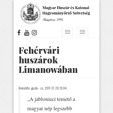
Ugrás
a
tartalomra
Navigáció
Navigáció
átkapcsolása
átkapcsolása
Fehérvári
huszárok
Limanowában
Beküldte:
gazda
- cs, 2017-12-28 19:04.
„A jablonieci temető a
magyar nép legszebb