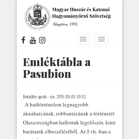
Ugrás
a
tartalomra
Navigáció
Navigáció
átkapcsolása
átkapcsolása
Emléktábla a
Pasubion
Beküldte:
gazda
- szo, 2015-09-05 20:52.
A hadtörténelem legnagyobb
aknaharcának, robbantásának a történetét
Olaszországban hallottuk legelőször, kinti
barátaink elbeszéléséből. Az I vh.-ban a