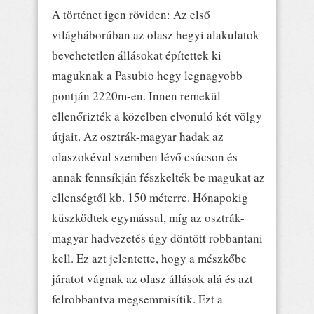
A történet igen röviden: Az első
világháborúban az olasz hegyi alakulatok
bevehetetlen állásokat építettek ki
maguknak a Pasubio hegy legnagyobb
pontján 2220m-en. Innen remekül
ellenőrizték a közelben elvonuló két völgy
útjait. Az osztrák-magyar hadak az
olaszokéval szemben lévő csúcson és
annak fennsíkján fészkelték be magukat az
ellenségtől kb. 150 méterre. Hónapokig
küszködtek egymással, míg az osztrák-
magyar hadvezetés úgy döntött robbantani
kell. Ez azt jelentette, hogy a mészkőbe
járatot vágnak az olasz állások alá és azt
felrobbantva megsemmisítik. Ezt a