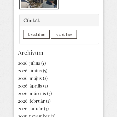
Elrejtés
Címkék
I. világháború
Pasubio hegy
Archívum
2026. július
(1)
2026. június
(5)
2026. május
(2)
2026. április
(2)
2026. március
(3)
2026. február
(1)
2026. január
(3)
2025. november
(2)