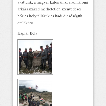
avattunk, a magyar katonáink, a komáromi
árkászszázad mérhetetlen szenvedései,
hősies helytállásuk és hadi dicsőségük
emlékére.
Káplár Béla