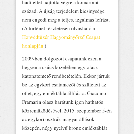
haditettet hajtotta végre a komáromi
század. A újság terjedelem kicsinysége
nem engedi meg a teljes, izgalmas leírást.
(A történet részletesen olvasható a
Honvédtüzér Hagyományőrző Csapat
honlapján.
)
2009-ben dolgozott csapatunk ezen a
hegyen a csúcs közelében egy olasz
katonatemető rendbetételén. Ekkor jártuk
be az egykori csatamezőt és született az
ötlet, egy emléktábla állításra. Giacomo
Framarin olasz barátunk igen hathatós
közreműködésével, 2015. szeptember 5-én
az egykori osztrák-magyar állások
közepén, négy nyelvű bronz emléktáblát