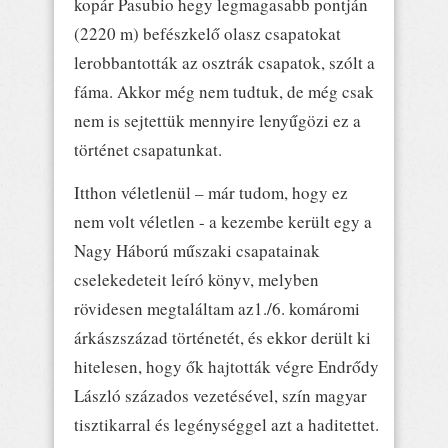
kopár Pasubio hegy legmagasabb pontján
(2220 m) befészkelő olasz csapatokat
lerobbantották az osztrák csapatok, szólt a
fáma. Akkor még nem tudtuk, de még csak
nem is sejtettük mennyire lenyűgözi ez a
történet csapatunkat.
Itthon véletlenül – már tudom, hogy ez
nem volt véletlen - a kezembe került egy a
Nagy Háború műszaki csapatainak
cselekedeteit leíró könyv, melyben
rövidesen megtaláltam az1./6. komáromi
árkászszázad történetét, és ekkor derült ki
hitelesen, hogy ők hajtották végre Endrődy
László százados vezetésével, szín magyar
tisztikarral és legénységgel azt a haditettet.