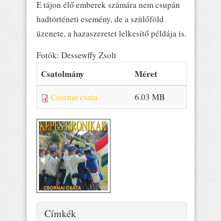
E tájon élő emberek számára nem csupán
hadtörténeti esemény, de a szülőföld
üzenete, a hazaszeretet lelkesítő példája is.
Fotók: Dessewffy Zsolt
Csatolmány
Méret
Csornai csata
6.03 MB
Elrejtés
Címkék