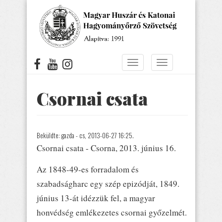
Ugrás
a
tartalomra
Navigáció
Navigáció
átkapcsolása
átkapcsolása
Csornai csata
Beküldte:
gazda
- cs, 2013-06-27 16:25.
Csornai csata - Csorna, 2013. június 16.
Az 1848-49-es forradalom és
szabadságharc egy szép epizódját, 1849.
június 13-át idézzük fel, a magyar
honvédség emlékezetes csornai győzelmét.