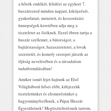
a hősök emlékét, felidézi az egykori 7.
huszárezred minden napjait, kiképzését,
gyakorlatait, meneteit, és koszorúzási
ünnepségek keretében adja meg a
tiszteletet az ősöknek. Ezzel ébren tartja a
huszár szellemet, a bátorságot, a
bajtársiasságot, hazaszeretetet, a lovak
szeretetét, és komoly szerepet játszik az
ifjúság nevelésében és a társadalom
tudatformálásában!
Amikor ismét fejet hajtunk az Első
Világháború hősei előtt, kifejezzük
tiszteletünket és elismerésünket a
hagyományőrzőknek, a Pápai Huszár
Egyesületnek! Megtiszteltetésnek tartom,