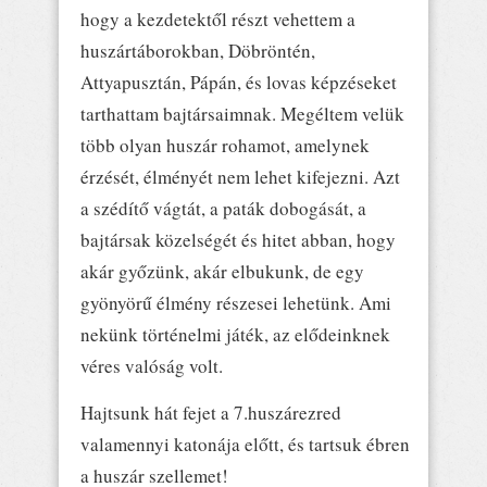
hogy a kezdetektől részt vehettem a
huszártáborokban, Döbröntén,
Attyapusztán, Pápán, és lovas képzéseket
tarthattam bajtársaimnak. Megéltem velük
több olyan huszár rohamot, amelynek
érzését, élményét nem lehet kifejezni. Azt
a szédítő vágtát, a paták dobogását, a
bajtársak közelségét és hitet abban, hogy
akár győzünk, akár elbukunk, de egy
gyönyörű élmény részesei lehetünk. Ami
nekünk történelmi játék, az elődeinknek
véres valóság volt.
Hajtsunk hát fejet a 7.huszárezred
valamennyi katonája előtt, és tartsuk ébren
a huszár szellemet!