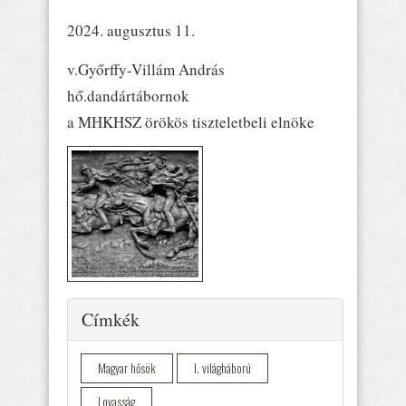
2024. augusztus 11.
v.Győrffy-Villám András
hő.dandártábornok
a MHKHSZ örökös tiszteletbeli elnöke
Elrejtés
Címkék
Magyar hősök
I. világháború
Lovasság