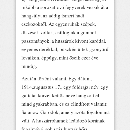
inkább a sorozatlövő fegyverek veszik át a
hangsúlyt az addig ismert hadi
eszközöktől. Az egyenruhák szépek,
díszesek voltak, csillogtak a gombok,
paszományok, a huszárok kivont karddal,
egyenes derékkal, büszkén ültek gyönyörű
lovaikon, éppúgy, mint őseik ezer éve
mindig.
Azután történt valami. Egy dátum,
1914.augusztus 17., egy földrajzi név, egy
galiciai körzet kettős neve hangzott el
mind gyakrabban, és ez elindított valamit:
Satanow-Gorodok, amely azóta fogalommá
vált. A huszárrohamok leáldozó korának
fogalmává, sok száz huszár hősi