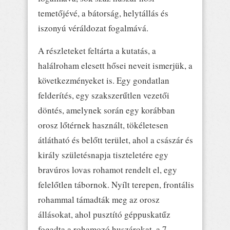
temetőjévé, a bátorság, helytállás és
iszonyú véráldozat fogalmává.
A részleteket feltárta a kutatás, a
halálroham elesett hősei neveit ismerjük, a
következményeket is. Egy gondatlan
felderítés, egy szakszerűtlen vezetői
döntés, amelynek során egy korábban
orosz lőtérnek használt, tökéletesen
átlátható és belőtt terület, ahol a császár és
király születésnapja tiszteletére egy
bravúros lovas rohamot rendelt el, egy
felelőtlen tábornok. Nyílt terepen, frontális
rohammal támadták meg az orosz
állásokat, ahol pusztító géppuskatűz
fogadta a rohamozó huszárokat, a 7.