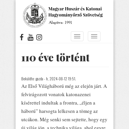
Ugrás
a
tartalomra
Navigáció
Navigáció
átkapcsolása
átkapcsolása
110 éve történt
Beküldte:
gazda
- h, 2024-08-12 19:51.
Az Első Világháború még az elején járt. A
felvirágozott vonatok katonazenei
kísérettel indultak a frontra, „éljen a
háború” harsogta lelkesen a tömeg az
utcákon. Még senki sem sejtette, hogy egy
új világ jön, a technika világa, ahol egyre