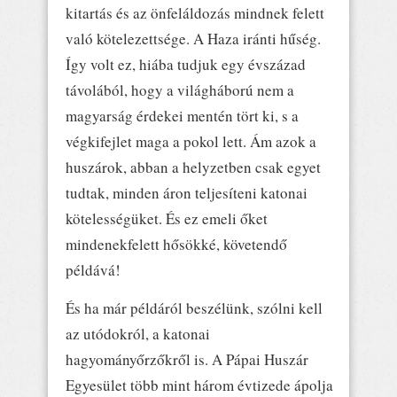
kitartás és az önfeláldozás mindnek felett
való kötelezettsége. A Haza iránti hűség.
Így volt ez, hiába tudjuk egy évszázad
távolából, hogy a világháború nem a
magyarság érdekei mentén tört ki, s a
végkifejlet maga a pokol lett. Ám azok a
huszárok, abban a helyzetben csak egyet
tudtak, minden áron teljesíteni katonai
kötelességüket. És ez emeli őket
mindenekfelett hősökké, követendő
példává!
És ha már példáról beszélünk, szólni kell
az utódokról, a katonai
hagyományőrzőkről is. A Pápai Huszár
Egyesület több mint három évtizede ápolja