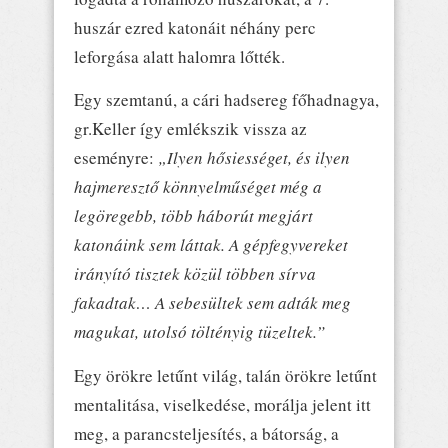
huszár ezred katonáit néhány perc
leforgása alatt halomra lőtték.
Egy szemtanú, a cári hadsereg főhadnagya,
gr.Keller így emlékszik vissza az
eseményre:
„Ilyen hősiességet, és ilyen
hajmeresztő könnyelműséget még a
legöregebb, több háborút megjárt
katonáink sem láttak. A gépfegyvereket
irányító tisztek közül többen sírva
fakadtak… A sebesültek sem adták meg
magukat, utolsó töltényig tüzeltek.”
Egy örökre letűnt világ, talán örökre letűnt
mentalitása, viselkedése, morálja jelent itt
meg, a parancsteljesítés, a bátorság, a