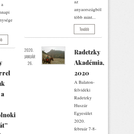
az
 a
anyaországból
nnapi
több mint...
nysége
Tovább
bb
2020.
Radetzky
JANUÁR
y
Akadémia,
26.
rrel
2020
A Balaton-
uk
felvidéki
 a
Radetzky
Huszár
Egyesület
lnoki
2020.
át”
február 7-8-