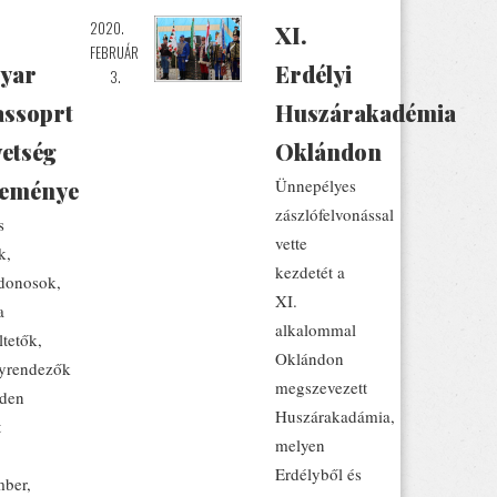
2020.
XI.
FEBRUÁR
yar
Erdélyi
3.
assoprt
Huszárakadémia
etség
Oklándon
Ünnepélyes
leménye
zászlófelvonással
s
vette
k,
kezdetét a
jdonosok,
XI.
a
alkalommal
tetők,
Oklándon
nyrendezők
megszevezett
nden
Huszárakadámia,
t
melyen
Erdélyből és
ber,