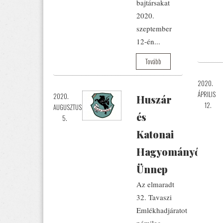
bajtársakat
2020.
szeptember
12-én...
Tovább
2020.
ÁPRILIS
2020.
Huszár
12.
AUGUSZTUS
és
5.
Katonai
Hagyományőrző
Ünnep
Az elmaradt
32. Tavaszi
Emlékhadjáratot