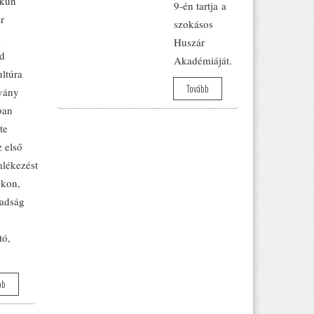
zkun
9-én tartja a
r
szokásos
i
Huszár
d
Akadémiáját.
ltúra
Tovább
vány
ban
te
 első
lékezést
okon,
adság
tó,
bb