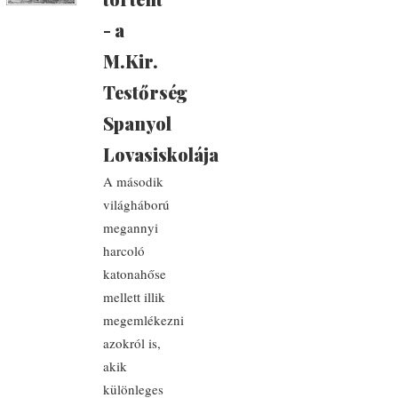
- a
M.Kir.
Testőrség
Spanyol
Lovasiskolája
A második
világháború
megannyi
harcoló
katonahőse
mellett illik
megemlékezni
azokról is,
akik
különleges