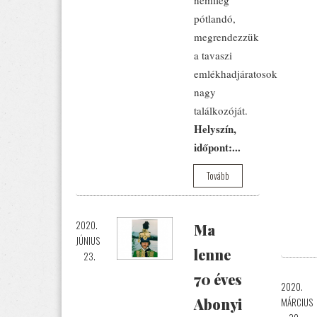
némileg
pótlandó,
megrendezzük
a tavaszi
emlékhadjáratosok
nagy
találkozóját.
Helyszín,
időpont:...
Tovább
2020.
Ma
JÚNIUS
lenne
23.
70 éves
2020.
Abonyi
MÁRCIUS