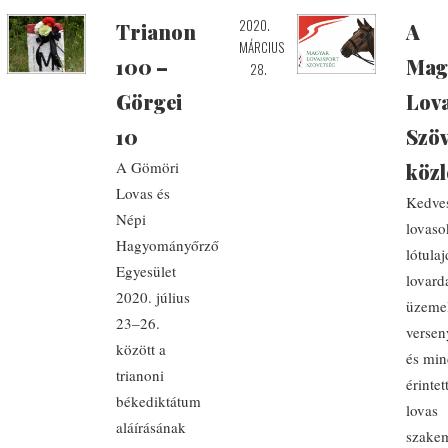
2020.
Trianon
A
MÁRCIUS
100 –
Mag
28.
Görgei
Lov
10
Szöv
A Gömöri
köz
Lovas és
Kedve
Népi
lovaso
Hagyományőrző
lótula
Egyesület
lovard
2020. július
üzemel
23–26.
verse
között a
és mi
trianoni
érintet
békediktátum
lovas
aláírásának
szakem