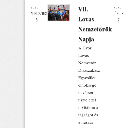
2020.
2020.
VII.
AUGUSZTUS
JÚNIUS
Lovas
6.
21.
Nemzetőrök
Napja
A Győri
Lovas
Nemzetőr
Díszszakasz
Egyesület
elnöksége
nevében
tisztelettel
invitálom a
tagságot és
a huszár