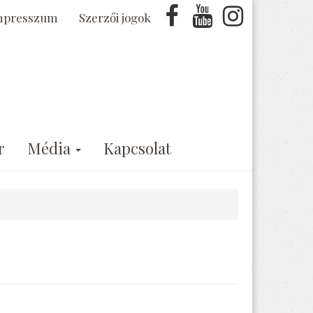
mpresszum
Szerzői jogok
r
Média
Kapcsolat