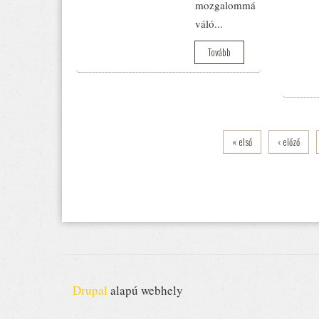
mozgalommá
váló...
Tovább
« első
‹ előző
Drupal
alapú webhely