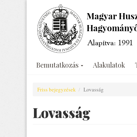
Ugrás
a
tartalomra
Bemutatkozás
Alakulatok
Friss bejegyzések
Lovasság
Lovasság