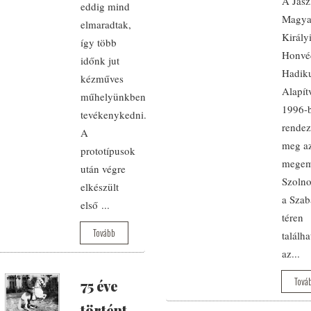
A Jás
eddig mind
Magya
elmaradtak,
Király
így több
Honvé
időnk jut
Hadiku
kézműves
Alapít
műhelyünkben
1996-
tevékenykedni.
rendez
A
meg az
prototípusok
megem
után végre
Szoln
elkészült
a Szab
első ...
téren
Tovább
találha
az...
Tová
75 éve
történt