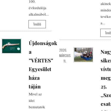
100.
akinek
évfordulója
minde
alkalmából...
tevéke
a...
Tovább
Tová
Újdonságok
2020.
a
Nag
MÁRCIUS
"VÉRTES"
sike
11.
Egyesület
vívt
háza
meg
táján
25.
Mivel az
„Szo
idei
csat
bemutatók