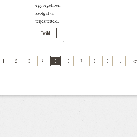
egységekben
szolgálva
teljesítették...
Tovább
1
2
3
4
5
6
7
8
9
…
kö