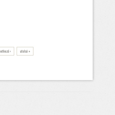
vetkező ›
utolsó »