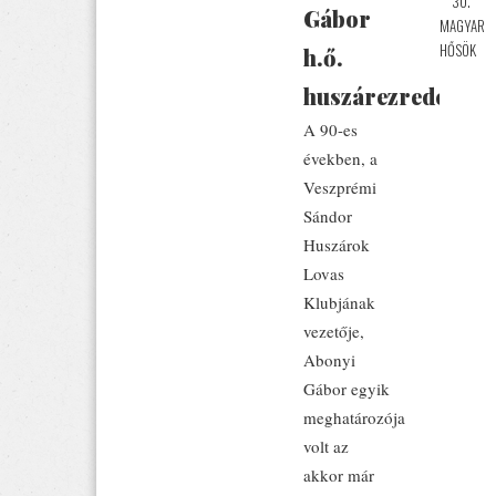
30.
Gábor
MAGYAR
HŐSÖK
h.ő.
huszárezredes
A 90-es
években, a
Veszprémi
Sándor
Huszárok
Lovas
Klubjának
vezetője,
Abonyi
Gábor egyik
meghatározója
volt az
akkor már