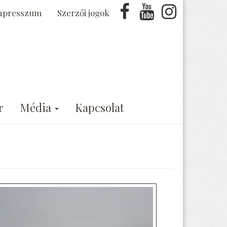
mpresszum
Szerzői jogok
r
Média
Kapcsolat