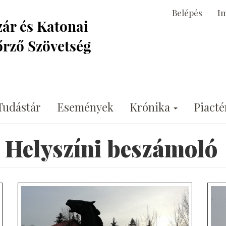
Belépés
I
Tudástár
Események
Krónika
Piacté
- Helyszíni beszámoló