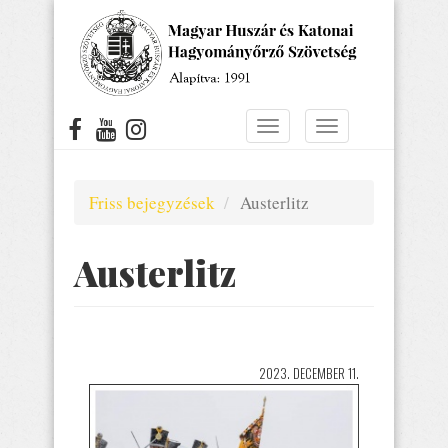
Ugrás
a
tartalomra
Navigáció
Navigáció
átkapcsolása
átkapcsolása
Friss bejegyzések
Austerlitz
Austerlitz
2023. DECEMBER 11.