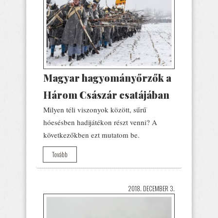
Magyar hagyományőrzők a
Három Császár csatájában
Milyen téli viszonyok között, sűrű
hóesésben hadijátékon részt venni? A
következőkben ezt mutatom be.
Tovább
2018. DECEMBER 3.