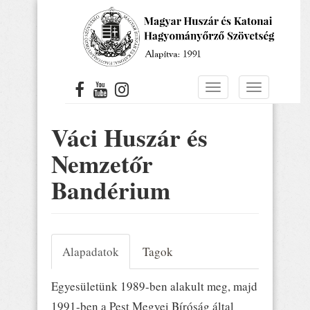
Ugrás
a
tartalomra
Navigáció
Navigáció
átkapcsolása
átkapcsolá
Váci Huszár és
Nemzetőr
Bandérium
Alapadatok
Tagok
Egyesületünk 1989-ben alakult meg, majd
1991-ben a Pest Megyei Bíróság által