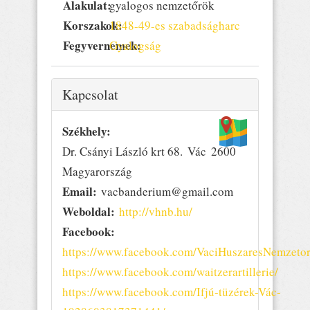
Alakulat:
gyalogos nemzetőrök
Korszakok:
1848-49-es szabadságharc
Fegyvernemek:
Gyalogság
Elrejtés
Kapcsolat
Székhely:
Dr. Csányi László krt 68.
Vác
2600
Magyarország
Email:
vacbanderium@gmail.com
Weboldal:
http://vhnb.hu/
Facebook:
https://www.facebook.com/VaciHuszaresNemzeto
https://www.facebook.com/waitzerartillerie/
https://www.facebook.com/Ifjú-tüzérek-Vác-