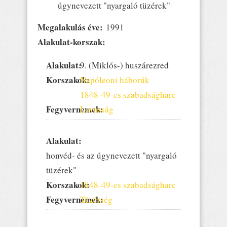
úgynevezett "nyargaló tüzérek"
Megalakulás éve:
1991
Alakulat-korszak:
Alakulat:
9. (Miklós-) huszárezred
Korszakok:
Napóleoni háborúk
1848-49-es szabadságharc
Fegyvernemek:
Lovasság
Alakulat:
honvéd- és az úgynevezett "nyargaló
tüzérek"
Korszakok:
1848-49-es szabadságharc
Fegyvernemek:
Tüzérség