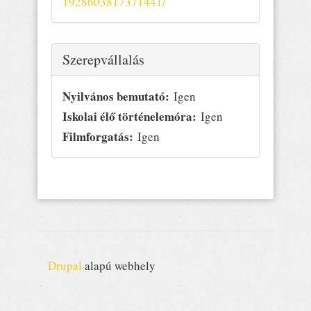
1928603817371441/
Elrejtés
Szerepvállalás
Nyilvános bemutató:
Igen
Iskolai élő történelemóra:
Igen
Filmforgatás:
Igen
Drupal
alapú webhely