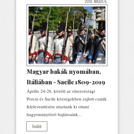
2019. MÁJUS 6.
Magyar bakák nyomában,
Itáliában - Sacile 1809-2019
Április 24-26. között az olaszországi
Porcia és Sacile községekben zajlott csaták
felelevenítésére utaztunk ki ottani
hagyományőrző bajtársaink...
Tovább