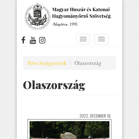
Ugrás
a
tartalomra
Navigáció
Navigáció
átkapcsolása
átkapcsolása
Friss bejegyzések
Olaszország
Olaszország
2022. DECEMBER 18.