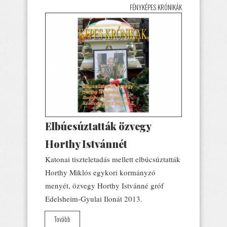
FÉNYKÉPES KRÓNIKÁK
Elbúcsúztatták özvegy
Horthy Istvánnét
Katonai tiszteletadás mellett elbúcsúztatták
Horthy Miklós egykori kormányzó
menyét, özvegy Horthy Istvánné gróf
Edelsheim-Gyulai Ilonát 2013.
Tovább