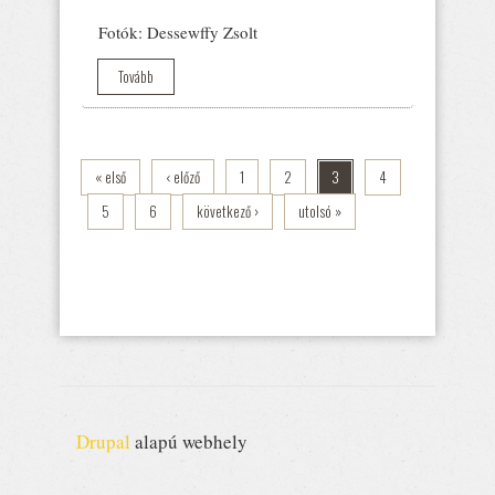
Fotók: Dessewffy Zsolt
Tovább
« első
‹ előző
1
2
3
4
5
6
következő ›
utolsó »
Drupal
alapú webhely