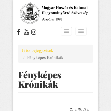
Ugrás
a
tartalomra
Navigáció
Navigáció
átkapcsolása
átkapcsolása
Friss bejegyzések
Fényképes Krónikák
Fényképes
Krónikák
2013. MÁJUS 3.