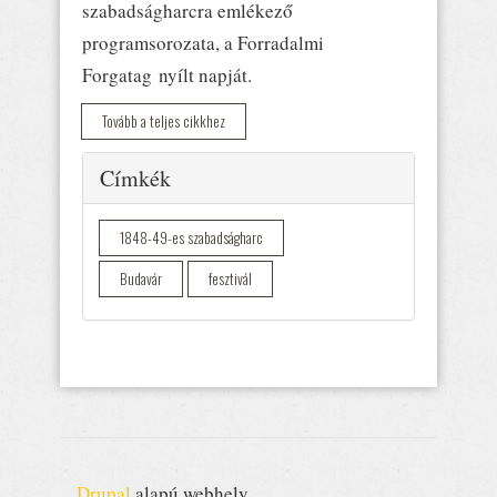
szabadságharcra emlékező
programsorozata, a Forradalmi
Forgatag nyílt napját.
Tovább a teljes cikkhez
Elrejtés
Címkék
1848-49-es szabadságharc
Budavár
fesztivál
Drupal
alapú webhely