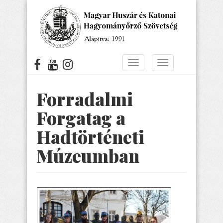
Ugrás
a
tartalomra
Navigáció
Navigáció
átkapcsolása
átkapcsolása
Forradalmi
Forgatag a
Hadtörténeti
Múzeumban