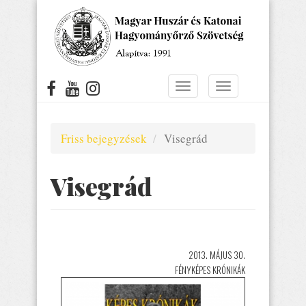
Ugrás
a
tartalomra
Navigáció
Navigáció
átkapcsolása
átkapcsolása
Friss bejegyzések
Visegrád
Visegrád
2013. MÁJUS 30.
FÉNYKÉPES KRÓNIKÁK