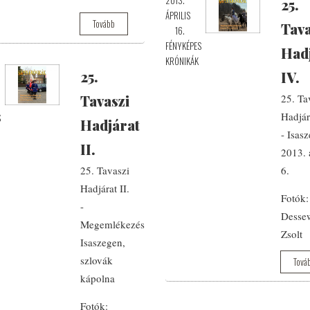
25.
ÁPRILIS
Tovább
Tava
16.
FÉNYKÉPES
Had
KRÓNIKÁK
25.
IV.
Tavaszi
25. Ta
Hadjár
S
Hadjárat
- Isasz
II.
2013. á
25. Tavaszi
6.
Hadjárat II.
Fotók:
-
Desse
Megemlékezés
Zsolt
Isaszegen,
szlovák
Tová
kápolna
Fotók: