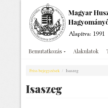
Ugrás
a
tartalomra
Bemutatkozás
Alakulatok
Friss bejegyzések
Isaszeg
Isaszeg