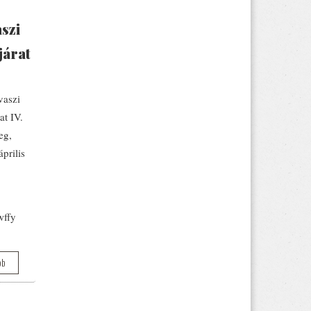
szi
járat
vaszi
at IV.
eg,
prilis
wffy
bb