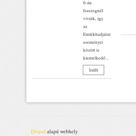
6-án
Isaszegnél
vívták, így
az
Emlékhadjárat
eseményei
között is
kiemelkedő...
Tovább
Drupal
alapú webhely