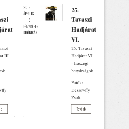
2013.
25.
ÁPRILIS
szi
Tavaszi
16.
FÉNYKÉPES
járat
Hadjárat
KRÓNIKÁK
VI.
vaszi
25. Tavaszi
t III.
Hadjárat VI.
- Isaszegi
rok
betyárságok
Fotók:
wffy
Dessewffy
Zsolt
bb
Tovább