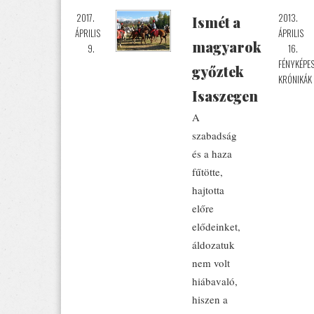
2017.
2013.
Ismét a
ÁPRILIS
ÁPRILIS
magyarok
9.
16.
FÉNYKÉPE
győztek
KRÓNIKÁK
Isaszegen
A
szabadság
és a haza
fűtötte,
hajtotta
előre
elődeinket,
áldozatuk
nem volt
hiábavaló,
hiszen a