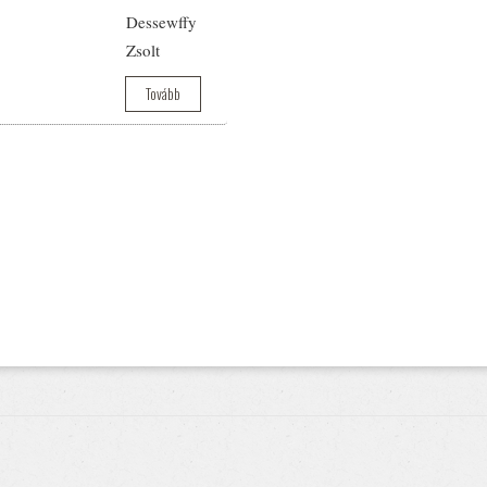
Dessewffy
Zsolt
Tovább