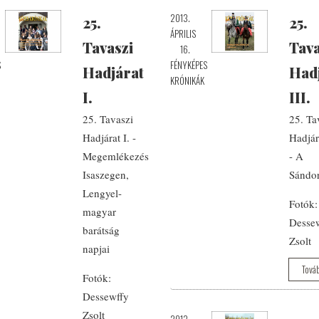
2013.
25.
25.
ÁPRILIS
Tavaszi
Tava
16.
S
FÉNYKÉPES
Hadjárat
Had
KRÓNIKÁK
I.
III.
25. Tavaszi
25. Ta
Hadjárat I. -
Hadjára
Megemlékezés
- A
Isaszegen,
Sándo
Lengyel-
Fotók:
magyar
Desse
barátság
Zsolt
napjai
Tová
Fotók:
Dessewffy
Zsolt
2013.