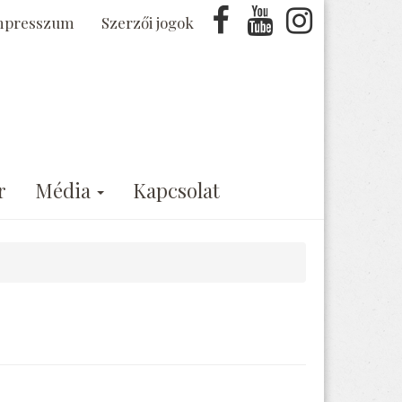
mpresszum
Szerzői jogok
r
Média
Kapcsolat