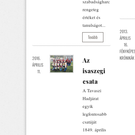
szabadságharc
rengeteg
értéket és
tanulságot...
2013.
Tovább
ÁPRILIS
16.
FÉNYKÉPE
KRÓNIKÁK
2016.
Az
ÁPRILIS
isaszegi
11.
csata
A Tavaszi
Hadjárat
egyik
legfontosabb
csatáját
1849. április