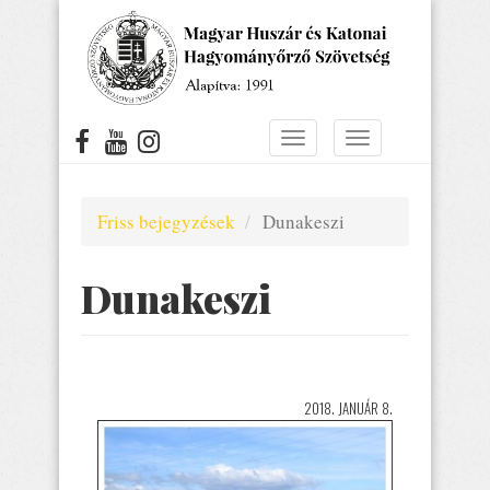
Ugrás
a
tartalomra
Navigáció
Navigáció
átkapcsolása
átkapcsolása
Friss bejegyzések
Dunakeszi
Dunakeszi
2018. JANUÁR 8.