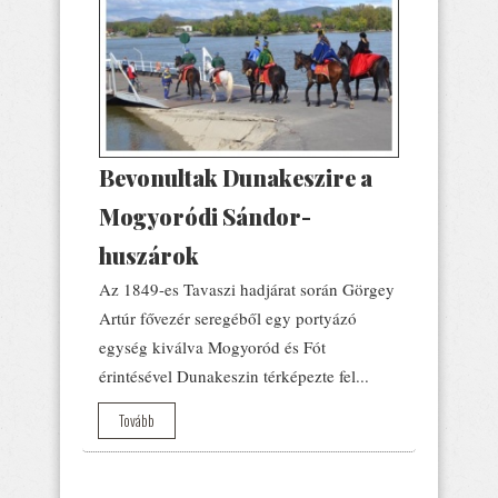
Bevonultak Dunakeszire a
Mogyoródi Sándor-
huszárok
Az 1849-es Tavaszi hadjárat során Görgey
Artúr fővezér seregéből egy portyázó
egység kiválva Mogyoród és Fót
érintésével Dunakeszin térképezte fel...
Tovább