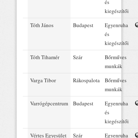
és
kiegészítői
Tóth János
Budapest
Egyenruha
és
kiegészítői
Tóth Tihamér
Szár
Bőrműves
munkák
Varga Tibor
Rákospalota
Bőrműves
munkák
Varrógépcentrum
Budapest
Egyenruha
és
kiegészítői
Vértes Egyesület
Szár
Egyenruha