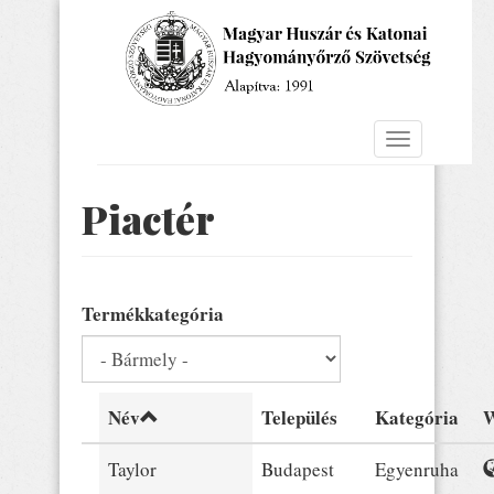
Ugrás
a
tartalomra
Navigáció
átkapcsolás
Piactér
Termékkategória
Név
Település
Kategória
W
Taylor
Budapest
Egyenruha