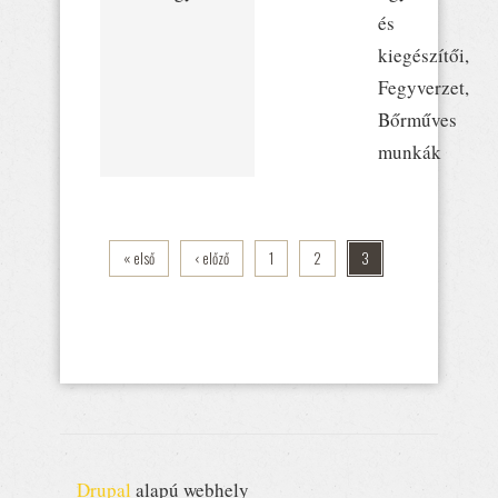
és
kiegészítői,
Fegyverzet,
Bőrműves
munkák
« első
‹ előző
1
2
3
Drupal
alapú webhely