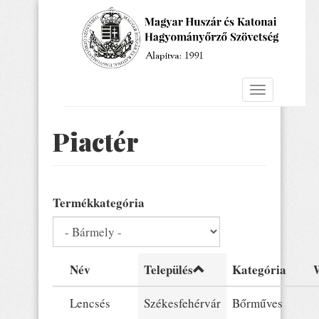
Ugrás
a
tartalomra
Navigáció
átkapcsolás
Piactér
Termékkategória
Név
Település
Kategória
Lencsés
Székesfehérvár
Bőrműves