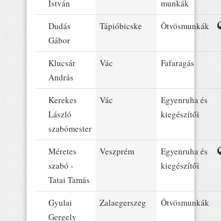
István
munkák
Dudás
Tápióbicske
Ötvösmunkák
Gábor
Klucsár
Vác
Fafaragás
András
Kerekes
Vác
Egyenruha és
László
kiegészítői
szabómester
Méretes
Veszprém
Egyenruha és
szabó -
kiegészítői
Tatai Tamás
Gyulai
Zalaegerszeg
Ötvösmunkák
Gergely