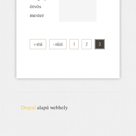
ötvös
mester
« első
‹ előző
1
2
3
Drupal
alapú webhely