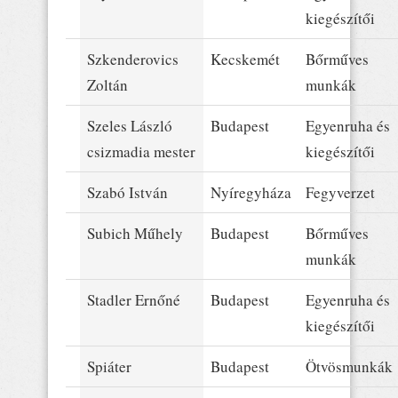
kiegészítői
Szkenderovics
Kecskemét
Bőrműves
Zoltán
munkák
Szeles László
Budapest
Egyenruha és
csizmadia mester
kiegészítői
Szabó István
Nyíregyháza
Fegyverzet
Subich Műhely
Budapest
Bőrműves
munkák
Stadler Ernőné
Budapest
Egyenruha és
kiegészítői
Spiáter
Budapest
Ötvösmunkák