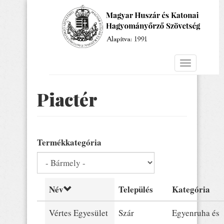
Ugrás
a
tartalomra
Navigáció
átkapcsolá
Piactér
Termékkategória
Név
Település
Kategória
Vértes Egyesület
Szár
Egyenruha és