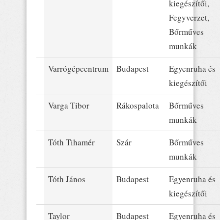
kiegészítői,
Fegyverzet,
Bőrműves
munkák
Varrógépcentrum
Budapest
Egyenruha és
kiegészítői
Varga Tibor
Rákospalota
Bőrműves
munkák
Tóth Tihamér
Szár
Bőrműves
munkák
Tóth János
Budapest
Egyenruha és
kiegészítői
Taylor
Budapest
Egyenruha és