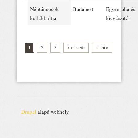
Néptáncosok
Budapest
Egyenruha és
kellékboltja
kiegészítői
1
2
3
következő ›
utolsó »
Drupal
alapú webhely