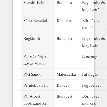
Sasvári Iván
Budapest
Egyenruha és
kiegészítői
Sáfár Benedek
Kismaros
Bőrműves
munkák
Regián Bt
Budapest
Egyenruha és
kiegészítői
Puszták Népe
Esemény
Lovas Viadal
Póti Sándor
Mátészalka
Fafaragás
Perutek István
Kakucs
Fegyverzet
Pál Albert
Budapest
Bőrműves
bőrdíszműves
munkák