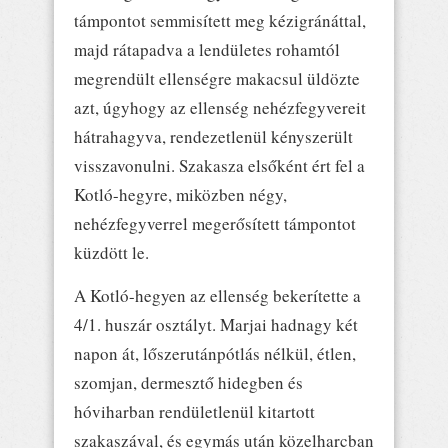
támpontot semmisített meg kézigránáttal,
majd rátapadva a lendületes rohamtól
megrendült ellenségre makacsul üldözte
azt, úgyhogy az ellenség nehézfegyvereit
hátrahagyva, rendezetlenül kényszerült
visszavonulni. Szakasza elsőként ért fel a
Kotló-hegyre, miközben négy,
nehézfegyverrel megerősített támpontot
küzdött le.
A Kotló-hegyen az ellenség bekerítette a
4/1. huszár osztályt. Marjai hadnagy két
napon át, lőszerutánpótlás nélkül, étlen,
szomjan, dermesztő hidegben és
hóviharban rendületlenül kitartott
szakaszával, és egymás után közelharcban