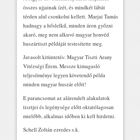
összes ujjainak ízét, és mindkét lábát
térden alul csonkolni kellett. Marjai Tamás
hadnagy a hőslelkű, minden áron győzni
akaró, meg nem alkuvó magyar honvéd
huszártiszt példáját testesítette meg.
Javasolt kitüntetés: Magyar Tiszti Arany
Vitézségi Érem. Messze kimagasló
teljesítménye legyen követendő példa
minden magyar huszár előtt!
E parancsomat az alárendelt alakulatok
tisztjei és legénysége előtt oktatólagosan
mielőbb, alkalmas időben ki kell hirdetni.
Schell Zoltán ezredes s.k.