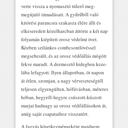
verte vissza a nyomasztó túlerő meg-
megújuló támadásait. A gyűrűből való
kitörési parancsra szakasza élére állt és
elkeseredett közelharcban áttörte a két nap
folyamán kiépített orosz védelmi övet.
Közben szilánkos combcsontlövéssel
megsebesült, és az orosz védőállás mögött
fekve maradt. A dermesztő hidegben keze-
lába lefagyott. Ilyen állapotban, öt napon
át étlen, szomjan, a nagy vérveszteségtől
teljesen elgyengülten, hófúvásban, méteres
hóban, hegyről-hegyre csúszott-kúszott
marjai hadnagy az orosz védőállásokon át,
amíg saját csapataihoz visszatért.
A fagyás következményeként majdnem