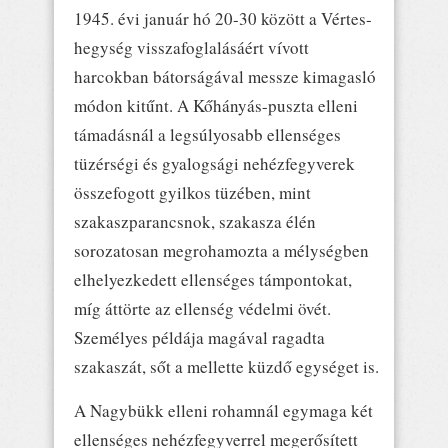
1945. évi január hó 20-30 között a Vértes-
hegység visszafoglalásáért vívott
harcokban bátorságával messze kimagasló
módon kitűnt. A Kőhányás-puszta elleni
támadásnál a legsúlyosabb ellenséges
tüzérségi és gyalogsági nehézfegyverek
összefogott gyilkos tüzében, mint
szakaszparancsnok, szakasza élén
sorozatosan megrohamozta a mélységben
elhelyezkedett ellenséges támpontokat,
míg áttörte az ellenség védelmi övét.
Személyes példája magával ragadta
szakaszát, sőt a mellette küzdő egységet is.
A Nagybükk elleni rohamnál egymaga két
ellenséges nehézfegyverrel megerősített