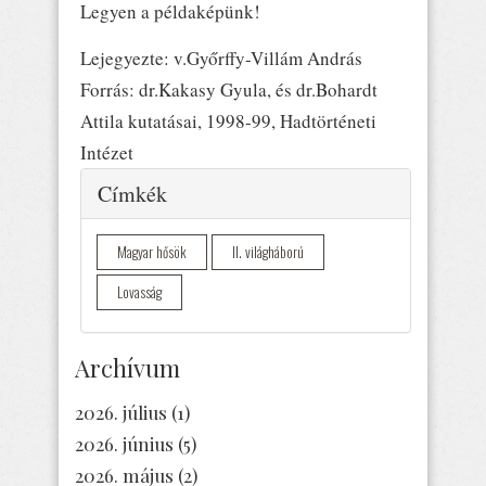
Legyen a példaképünk!
Lejegyezte: v.Győrffy-Villám András
Forrás: dr.Kakasy Gyula, és dr.Bohardt
Attila kutatásai, 1998-99, Hadtörténeti
Intézet
Elrejtés
Címkék
Magyar hősök
II. világháború
Lovasság
Archívum
2026. július
(1)
2026. június
(5)
2026. május
(2)