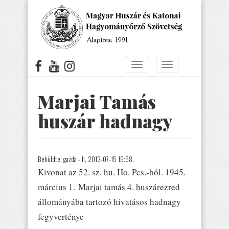
Ugrás
a
tartalomra
Navigáció
Navigáció
átkapcsolása
átkapcsolása
Marjai Tamás
huszár hadnagy
Beküldte:
gazda
- h, 2013-07-15 19:58.
Kivonat az 52. sz. hu. Ho. Pcs.-ból. 1945.
március 1. Marjai tamás 4. huszárezred
állományába tartozó hivatásos hadnagy
fegyverténye