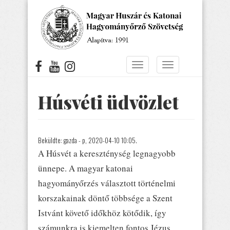
Ugrás
a
tartalomra
Navigáció
Navigáció
átkapcsolása
átkapcsolása
Húsvéti üdvözlet
Beküldte:
gazda
- p, 2020-04-10 10:05.
A Húsvét a kereszténység legnagyobb
ünnepe. A magyar katonai
hagyományőrzés választott történelmi
korszakainak döntő többsége a Szent
Istvánt követő időkhöz kötődik, így
számunkra is kiemelten fontos Jézus