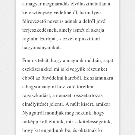
a magyar megmaradás elválaszthatatlan a
kereszténység védelmétől, bármilyen
félrevezető nevet is adnak a délről jövő
terjeszkedésnek, amely ismét el akarja
foglalni Európát, s ezzel elpusztítani
hagyományainkat.
Fontos tehát, hogy a magunk módján, saját
eszközeinkkel mi is kivegyük részünket
ebből az önvédelmi harcból. Ez számunkra
a hagyományinkhoz való töretlen
ragaszkodást, a nemzeti összetartozás
elmélyítését jelenti. A múlt kísért, amikor
Nyugatról mondják meg nekünk, hogy
miképp kell élnünk, mik a kötelességeink,
hogy kit engedjünk be, és oktatnak ki