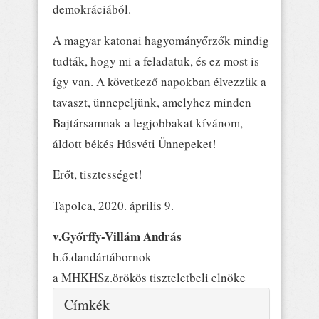
demokráciából.
A magyar katonai hagyományőrzők mindig
tudták, hogy mi a feladatuk, és ez most is
így van. A következő napokban élvezzük a
tavaszt, ünnepeljünk, amelyhez minden
Bajtársamnak a legjobbakat kívánom,
áldott békés Húsvéti Ünnepeket!
Erőt, tisztességet!
Tapolca, 2020. április 9.
v.Győrffy-Villám András
h.ő.dandártábornok
a MHKHSz.örökös tiszteletbeli elnöke
Elrejtés
Címkék