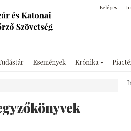
Belépés
I
Tudástár
Események
Krónika
Piacté
I
jegyzőkönyvek