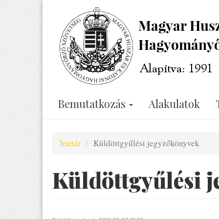
Ugrás
a
tartalomra
Bemutatkozás
Alakulatok
Irattár
Küldöttgyűlési jegyzőkönyvek
Küldöttgyűlési 