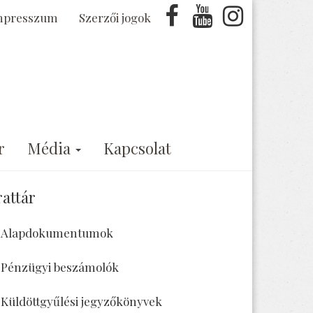
mpresszum
Szerzői jogok
r
Média
Kapcsolat
rattár
Alapdokumentumok
Pénzügyi beszámolók
Küldöttgyűlési jegyzőkönyvek